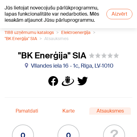
Jūs lietojat novecojušu pārlūkprogrammu,
+20
°C
lapas funkcionalitāte var nedarboties. Mēs
Aizvērt
iesakām atjaunot Jūsu pārluprogrammu.
1188 uzņēmumu katalogs
Elektroenerģija
"BK Enerģija" SIA
Atsauksmes
"BK Enerģija" SIA
Vīlandes iela 16 - 1c, Rīga, LV-1010
Pamatdati
Karte
Atsauksmes
?
0
0