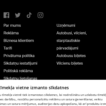
Par mums
Uzņēmumi
Reklāma
Autobusi, vilcieni,
Biznesa klientiem
starptautiskie
Tarifi
pārvadājumi
Privātuma politika
Autobusu biļetes
Sīkdatņu iestatījumi
Vilcienu biļetes
Politiskā reklāma
Sīkdatņu lietošanas
noteikumi
 tīmekļa vietne izmanto sīkdatnes
Komentāru pievienošana
 tīmekļa vietnē tiek izmantotas sīkdatnes, lai nodrošinātu un uzlabotu tīmek
nes darbību., nosūtītu personalizētu reklāmu un satura ģenerēšanai, veiktu
āmas un satura mērījumus, auditorijas datu apkopošanu, kā arī produktu izst
TV programma