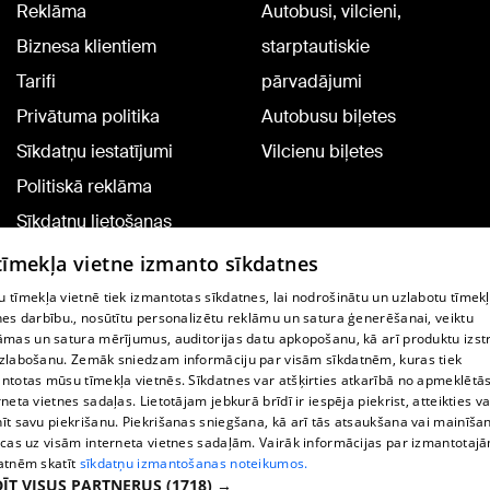
Reklāma
Autobusi, vilcieni,
Biznesa klientiem
starptautiskie
Tarifi
pārvadājumi
Privātuma politika
Autobusu biļetes
Sīkdatņu iestatījumi
Vilcienu biļetes
Politiskā reklāma
Sīkdatņu lietošanas
noteikumi
 tīmekļa vietne izmanto sīkdatnes
Komentāru pievienošana
 tīmekļa vietnē tiek izmantotas sīkdatnes, lai nodrošinātu un uzlabotu tīmek
nes darbību., nosūtītu personalizētu reklāmu un satura ģenerēšanai, veiktu
āmas un satura mērījumus, auditorijas datu apkopošanu, kā arī produktu izst
TV programma
zlabošanu. Zemāk sniedzam informāciju par visām sīkdatnēm, kuras tiek
Līguma noteikumi
ntotas mūsu tīmekļa vietnēs. Sīkdatnes var atšķirties atkarībā no apmeklētā
rneta vietnes sadaļas. Lietotājam jebkurā brīdī ir iespēja piekrist, atteikties va
360 Ziņu kontakti
īt savu piekrišanu. Piekrišanas sniegšana, kā arī tās atsaukšana vai mainīša
ecas uz visām interneta vietnes sadaļām. Vairāk informācijas par izmantotaj
Helio Media
atnēm skatīt
sīkdatņu izmantošanas noteikumos.
ĪT VISUS PARTNERUS
(1718) →