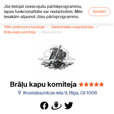
Jūs lietojat novecojušu pārlūkprogrammu,
+24
°C
lapas funkcionalitāte var nedarboties. Mēs
Aizvērt
iesakām atjaunot Jūsu pārluprogrammu.
1188 uzņēmumu katalogs
Sabiedriskās organizācijas
Brāļu kapu komiteja
Atsauksmes
Brāļu kapu komiteja
Krustabaznīcas iela 9, Rīga, LV-1006