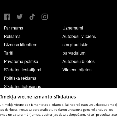
Par mums
Uzņēmumi
Reklāma
Autobusi, vilcieni,
Biznesa klientiem
starptautiskie
Tarifi
pārvadājumi
Privātuma politika
Autobusu biļetes
Sīkdatņu iestatījumi
Vilcienu biļetes
Politiskā reklāma
Sīkdatņu lietošanas
noteikumi
 tīmekļa vietne izmanto sīkdatnes
Komentāru pievienošana
 tīmekļa vietnē tiek izmantotas sīkdatnes, lai nodrošinātu un uzlabotu tīmek
nes darbību., nosūtītu personalizētu reklāmu un satura ģenerēšanai, veiktu
āmas un satura mērījumus, auditorijas datu apkopošanu, kā arī produktu izst
TV programma