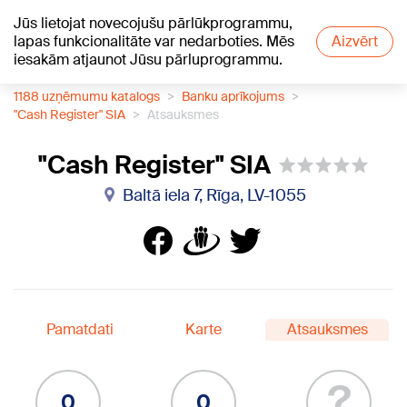
Jūs lietojat novecojušu pārlūkprogrammu,
+16
°C
lapas funkcionalitāte var nedarboties. Mēs
Aizvērt
iesakām atjaunot Jūsu pārluprogrammu.
1188 uzņēmumu katalogs
Banku aprīkojums
"Cash Register" SIA
Atsauksmes
"Cash Register" SIA
Baltā iela 7, Rīga, LV-1055
Pamatdati
Karte
Atsauksmes
?
0
0