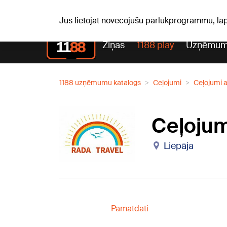
S, 08.08.2026.
+15
°C
Mudīte, Vladislava, Vladisl
Jūs lietojat novecojušu pārlūkprogrammu, la
Ziņas
1188 play
Uzņēmum
1188 uzņēmumu katalogs
Ceļojumi
Ceļojumi 
Ceļojum
Liepāja
Pamatdati