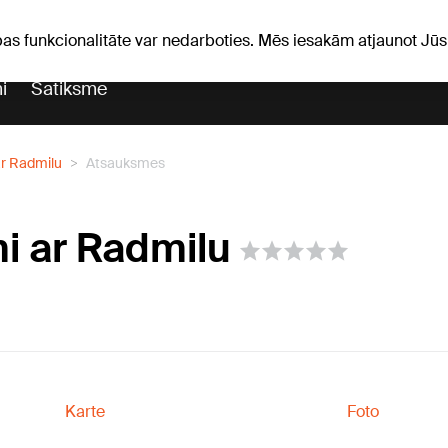
Laika ziņas
Horoskopi
avs
pas funkcionalitāte var nedarboties. Mēs iesakām atjaunot J
i
Satiksme
ar Radmilu
Atsauksmes
i ar Radmilu
Karte
Foto