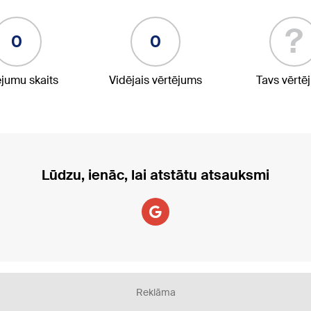
?
0
0
ējumu skaits
Vidējais vērtējums
Tavs vērtē
Lūdzu, ienāc, lai atstātu atsauksmi
Reklāma