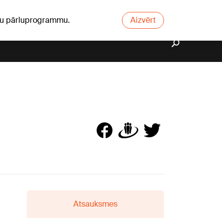
ūsu pārluprogrammu.
Aizvērt
Atsauksmes