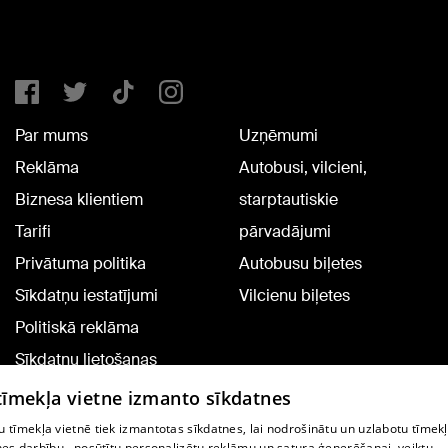
Par mums
Uzņēmumi
Reklāma
Autobusi, vilcieni,
Biznesa klientiem
starptautiskie
Tarifi
pārvadājumi
Privātuma politika
Autobusu biļetes
Sīkdatņu iestatījumi
Vilcienu biļetes
Politiskā reklāma
Sīkdatņu lietošanas
noteikumi
 tīmekļa vietne izmanto sīkdatnes
Komentāru pievienošana
 tīmekļa vietnē tiek izmantotas sīkdatnes, lai nodrošinātu un uzlabotu tīmek
nes darbību., nosūtītu personalizētu reklāmu un satura ģenerēšanai, veiktu