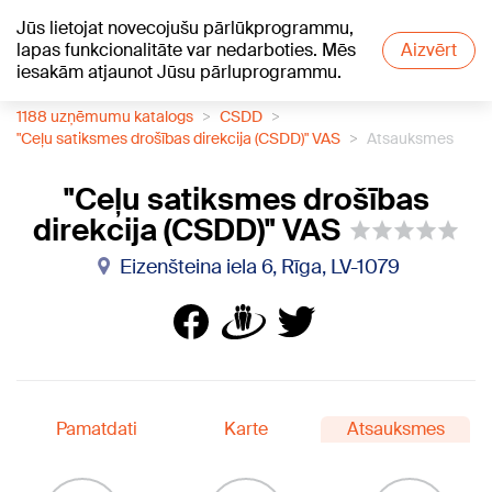
Jūs lietojat novecojušu pārlūkprogrammu,
+16
°C
lapas funkcionalitāte var nedarboties. Mēs
Aizvērt
iesakām atjaunot Jūsu pārluprogrammu.
1188 uzņēmumu katalogs
CSDD
"Ceļu satiksmes drošības direkcija (CSDD)" VAS
Atsauksmes
"Ceļu satiksmes drošības
direkcija (CSDD)" VAS
Eizenšteina iela 6, Rīga, LV-1079
Pamatdati
Karte
Atsauksmes