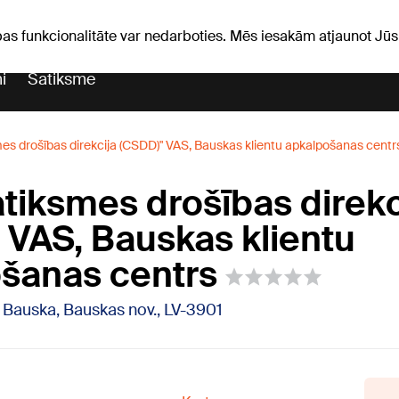
Laika ziņas
Horoskopi
pas funkcionalitāte var nedarboties. Mēs iesakām atjaunot J
i
Satiksme
mes drošības direkcija (CSDD)" VAS, Bauskas klientu apkalpošanas centr
atiksmes drošības direkc
 VAS, Bauskas klientu
šanas centrs
 Bauska, Bauskas nov., LV-3901