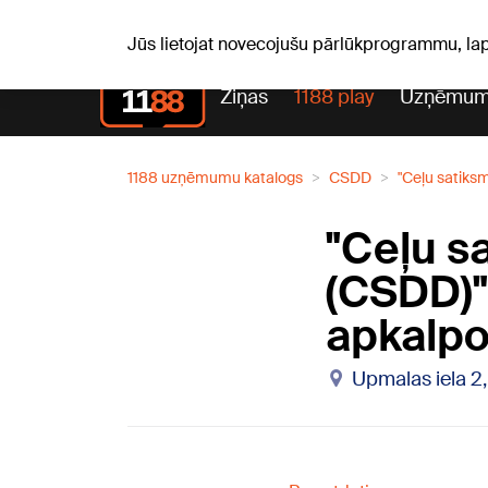
Pk, 07.08.2026.
+17
°C
Alfrēds, Fredis, Madars
Jūs lietojat novecojušu pārlūkprogrammu, la
Ziņas
1188 play
Uzņēmum
1188 uzņēmumu katalogs
CSDD
"Ceļu satiks
"Ceļu s
(CSDD)"
apkalpo
Upmalas iela 2,