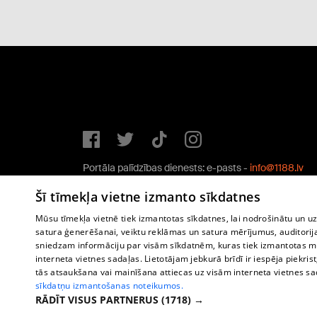
Portāla palīdzības dienests: e-pasts -
info@1188.lv
Copyright © 2004-2026 SIA HELIO MEDIA.
Šī tīmekļa vietne izmanto sīkdatnes
All rights reserved.
Mūsu tīmekļa vietnē tiek izmantotas sīkdatnes, lai nodrošinātu un u
satura ģenerēšanai, veiktu reklāmas un satura mērījumus, auditorij
sniedzam informāciju par visām sīkdatnēm, kuras tiek izmantotas mū
interneta vietnes sadaļas. Lietotājam jebkurā brīdī ir iespēja piekrist
tās atsaukšana vai mainīšana attiecas uz visām interneta vietnes s
sīkdatņu izmantošanas noteikumos.
RĀDĪT VISUS PARTNERUS
(1718) →