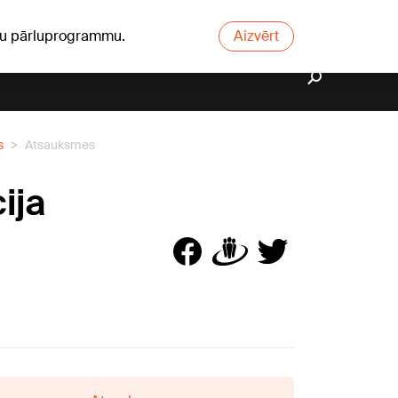
ūsu pārluprogrammu.
Aizvērt
s
Atsauksmes
ija