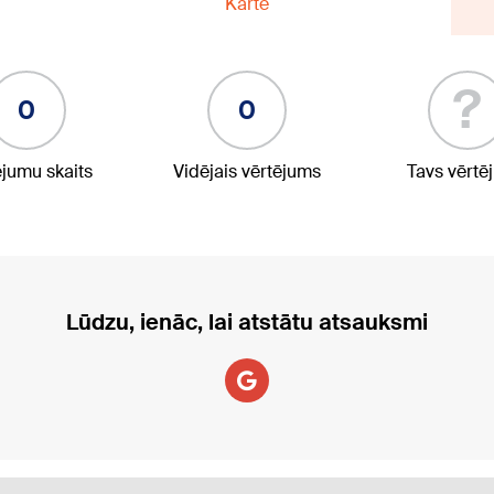
Karte
?
0
0
ējumu skaits
Vidējais vērtējums
Tavs vērtē
Lūdzu, ienāc, lai atstātu atsauksmi