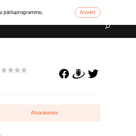
ūsu pārluprogrammu.
Aizvērt
Atsauksmes