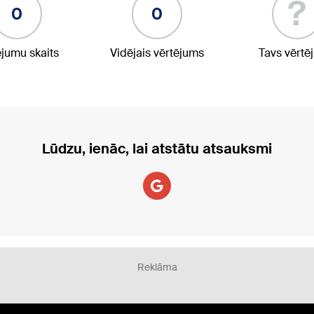
?
0
0
ējumu skaits
Vidējais vērtējums
Tavs vērtē
Lūdzu, ienāc, lai atstātu atsauksmi
Reklāma