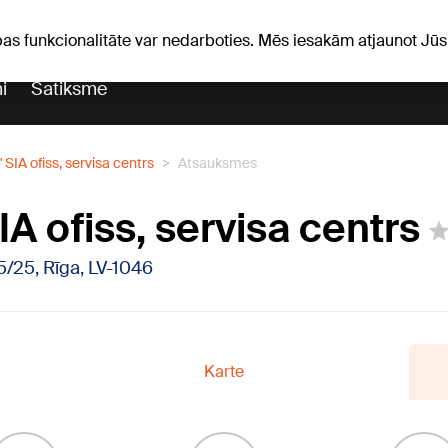
iņas
Horoskopi
pas funkcionalitāte var nedarboties. Mēs iesakām atjaunot J
i
Satiksme
 SIA ofiss, servisa centrs
Atsauksmes
A ofiss, servisa centrs
15/25, Rīga, LV-1046
Karte