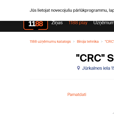
Laika z
C, 06.08.2026.
+19
°C
Aisma, Askolds
Jūs lietojat novecojušu pārlūkprogrammu, la
Ziņas
1188 play
Uzņēmum
1188 uzņēmumu katalogs
Biroja tehnika
"CRC"
"CRC" SI
Jūrkalnes iela 
Pamatdati