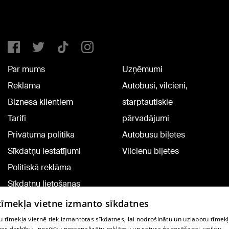
Par mums
Uzņēmumi
Reklāma
Autobusi, vilcieni,
Biznesa klientiem
starptautiskie
Tarifi
pārvadājumi
Privātuma politika
Autobusu biļetes
Sīkdatņu iestatījumi
Vilcienu biļetes
Politiskā reklāma
Sīkdatņu lietošanas
noteikumi
 tīmekļa vietne izmanto sīkdatnes
Komentāru pievienošana
 tīmekļa vietnē tiek izmantotas sīkdatnes, lai nodrošinātu un uzlabotu tīmek
nes darbību., nosūtītu personalizētu reklāmu un satura ģenerēšanai, veiktu