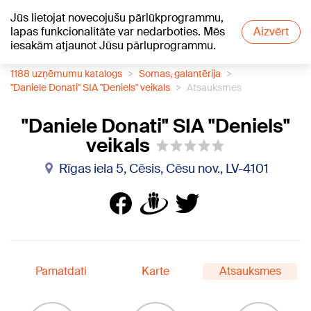
Jūs lietojat novecojušu pārlūkprogrammu,
+21
°C
lapas funkcionalitāte var nedarboties. Mēs
Aizvērt
iesakām atjaunot Jūsu pārluprogrammu.
1188 uzņēmumu katalogs
Somas, galantērija
"Daniele Donati" SIA "Deniels" veikals
Atsauksmes
"Daniele Donati" SIA "Deniels"
veikals
Rīgas iela 5, Cēsis, Cēsu nov., LV-4101
Pamatdati
Karte
Atsauksmes