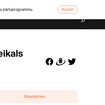
ūsu pārluprogrammu.
Aizvērt
eikals
Atsauksmes