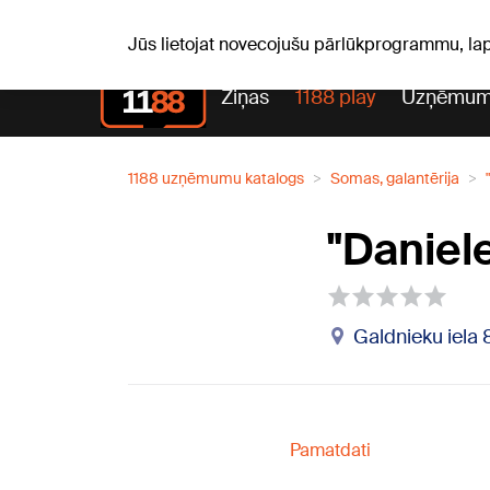
Pk, 07.08.2026.
+18
°C
Alfrēds, Fredis, Madars
Jūs lietojat novecojušu pārlūkprogrammu, la
Ziņas
1188 play
Uzņēmum
1188 uzņēmumu katalogs
Somas, galantērija
"Daniele
Galdnieku iela
Pamatdati