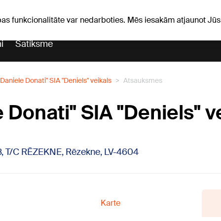
Laika ziņas
Horoskopi
pas funkcionalitāte var nedarboties. Mēs iesakām atjaunot J
i
Satiksme
"Daniele Donati" SIA "Deniels" veikals
Atsauksmes
 Donati" SIA "Deniels" v
 8, T/C RĒZEKNE, Rēzekne, LV-4604
Karte