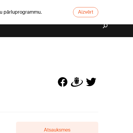
ūsu pārluprogrammu.
Aizvērt
Atsauksmes