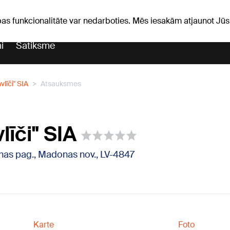
iņas
Horoskopi
pas funkcionalitāte var nedarboties. Mēs iesakām atjaunot J
i
Satiksme
līči" SIA
Atsauksmes
īči" SIA
onas pag., Madonas nov., LV-4847
Karte
Foto