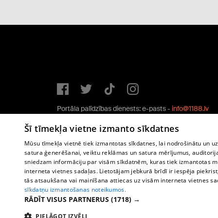
Portāla palīdzības dienests: e-pasts -
info@1188.lv
Copyright © 2004-2026 SIA HELIO MEDIA.
Šī tīmekļa vietne izmanto sīkdatnes
All rights reserved.
Mūsu tīmekļa vietnē tiek izmantotas sīkdatnes, lai nodrošinātu un u
satura ģenerēšanai, veiktu reklāmas un satura mērījumus, auditorij
sniedzam informāciju par visām sīkdatnēm, kuras tiek izmantotas mū
interneta vietnes sadaļas. Lietotājam jebkurā brīdī ir iespēja piekrist
tās atsaukšana vai mainīšana attiecas uz visām interneta vietnes s
sīkdatņu izmantošanas noteikumos.
RĀDĪT VISUS PARTNERUS
(1718) →
PIELĀGOT IZVĒLI