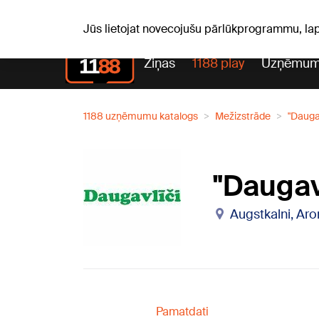
Laika z
C, 06.08.2026.
+24
°C
Aisma, Askolds
Jūs lietojat novecojušu pārlūkprogrammu, la
Ziņas
1188 play
Uzņēmum
1188 uzņēmumu katalogs
Mežizstrāde
"Daugav
"Daugavl
Augstkalni, Ar
Pamatdati