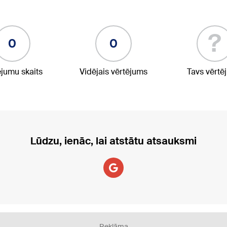
?
0
0
ējumu skaits
Vidējais vērtējums
Tavs vērtē
Lūdzu, ienāc, lai atstātu atsauksmi
Reklāma