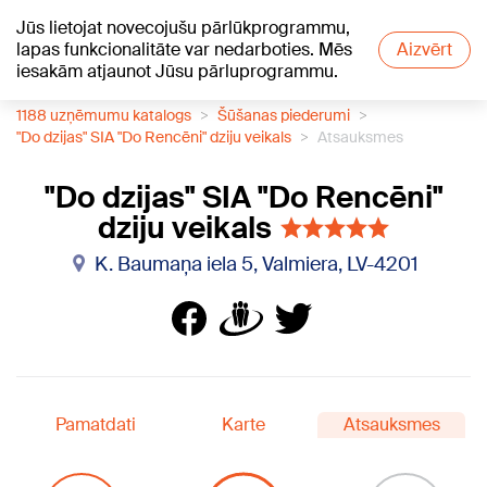
Jūs lietojat novecojušu pārlūkprogrammu,
+22
°C
lapas funkcionalitāte var nedarboties. Mēs
Aizvērt
iesakām atjaunot Jūsu pārluprogrammu.
1188 uzņēmumu katalogs
Šūšanas piederumi
"Do dzijas" SIA "Do Rencēni" dziju veikals
Atsauksmes
"Do dzijas" SIA "Do Rencēni"
dziju veikals
K. Baumaņa iela 5, Valmiera, LV-4201
Pamatdati
Karte
Atsauksmes