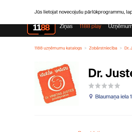
S, 08.08.2026.
+16
°C
Mudīte, Vladislava, Vladisl
Jūs lietojat novecojušu pārlūkprogrammu, la
Ziņas
1188 play
Uzņēmum
1188 uzņēmumu katalogs
Zobārstniecība
Dr. 
Dr. Jus
Blaumaņa iela 14