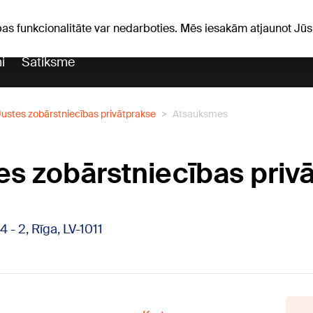
Laika ziņas
Horoskopi
avs
pas funkcionalitāte var nedarboties. Mēs iesakām atjaunot J
i
Satiksme
Justes zobārstniecības privātprakse
Atsauksmes
tes zobārstniecības priv
 - 2, Rīga, LV-1011