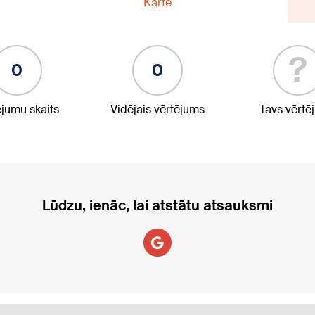
Karte
?
0
0
ējumu skaits
Vidējais vērtējums
Tavs vērtē
Lūdzu, ienāc, lai atstātu atsauksmi