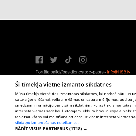
Portāla palīdzības dienests: e-pasts -
info@1188.lv
Copyright © 2004-2026 SIA HELIO MEDIA.
Šī tīmekļa vietne izmanto sīkdatnes
All rights reserved.
Mūsu tīmekļa vietnē tiek izmantotas sīkdatnes, lai nodrošinātu un u
satura ģenerēšanai, veiktu reklāmas un satura mērījumus, auditorij
sniedzam informāciju par visām sīkdatnēm, kuras tiek izmantotas mū
interneta vietnes sadaļas. Lietotājam jebkurā brīdī ir iespēja piekrist
tās atsaukšana vai mainīšana attiecas uz visām interneta vietnes s
sīkdatņu izmantošanas noteikumos.
RĀDĪT VISUS PARTNERUS
(1718) →