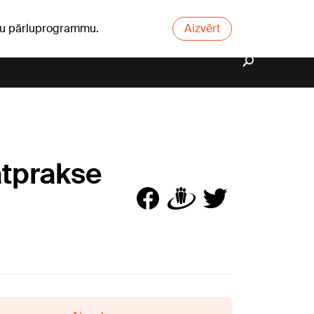
ūsu pārluprogrammu.
Aizvērt
ātprakse