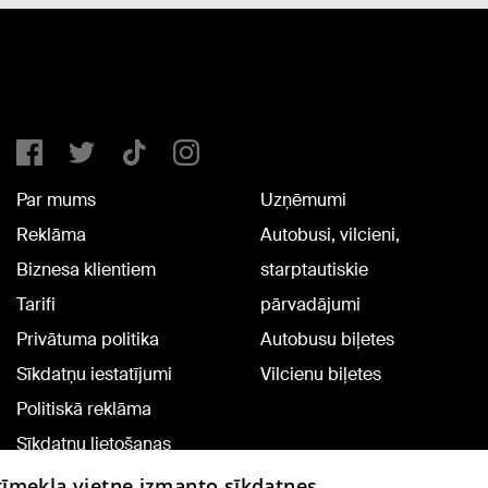
Par mums
Uzņēmumi
Reklāma
Autobusi, vilcieni,
Biznesa klientiem
starptautiskie
Tarifi
pārvadājumi
Privātuma politika
Autobusu biļetes
Sīkdatņu iestatījumi
Vilcienu biļetes
Politiskā reklāma
Sīkdatņu lietošanas
noteikumi
 tīmekļa vietne izmanto sīkdatnes