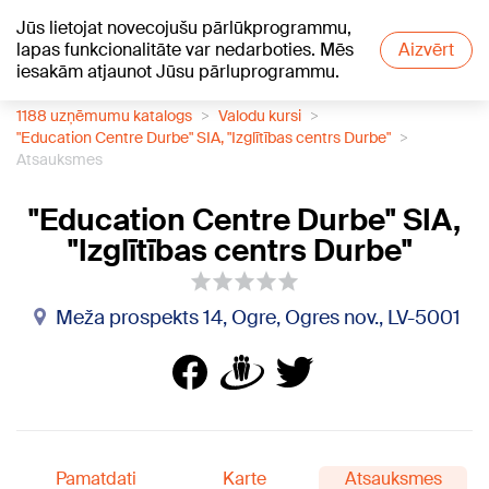
Jūs lietojat novecojušu pārlūkprogrammu,
+13
°C
lapas funkcionalitāte var nedarboties. Mēs
Aizvērt
iesakām atjaunot Jūsu pārluprogrammu.
1188 uzņēmumu katalogs
Valodu kursi
"Education Centre Durbe" SIA, "Izglītības centrs Durbe"
Atsauksmes
"Education Centre Durbe" SIA,
"Izglītības centrs Durbe"
Meža prospekts 14, Ogre, Ogres nov., LV-5001
Pamatdati
Karte
Atsauksmes