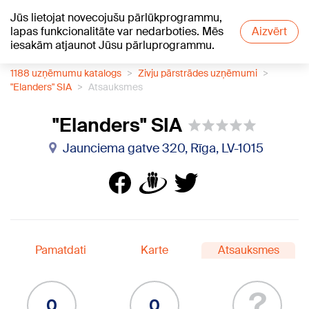
Jūs lietojat novecojušu pārlūkprogrammu,
+18
°C
lapas funkcionalitāte var nedarboties. Mēs
Aizvērt
iesakām atjaunot Jūsu pārluprogrammu.
1188 uzņēmumu katalogs
Zivju pārstrādes uzņēmumi
"Elanders" SIA
Atsauksmes
"Elanders" SIA
Jaunciema gatve 320, Rīga, LV-1015
Pamatdati
Karte
Atsauksmes
?
0
0