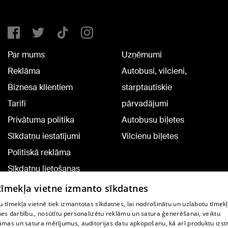
Par mums
Uzņēmumi
Reklāma
Autobusi, vilcieni,
Biznesa klientiem
starptautiskie
Tarifi
pārvadājumi
Privātuma politika
Autobusu biļetes
Sīkdatņu iestatījumi
Vilcienu biļetes
Politiskā reklāma
Sīkdatņu lietošanas
noteikumi
 tīmekļa vietne izmanto sīkdatnes
Komentāru pievienošana
 tīmekļa vietnē tiek izmantotas sīkdatnes, lai nodrošinātu un uzlabotu tīmek
nes darbību., nosūtītu personalizētu reklāmu un satura ģenerēšanai, veiktu
āmas un satura mērījumus, auditorijas datu apkopošanu, kā arī produktu izst
TV programma