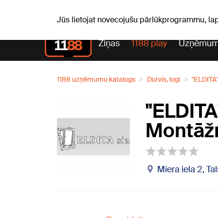
Pk, 07.08.2026.
+21
°C
Alfrēds, Fredis, Madars
Jūs lietojat novecojušu pārlūkprogrammu, la
Ziņas
1188 play
Uzņēmum
1188 uzņēmumu katalogs
Durvis, logi
"ELDITA"
"ELDITA"
Montāžn
Miera iela 2, Ta