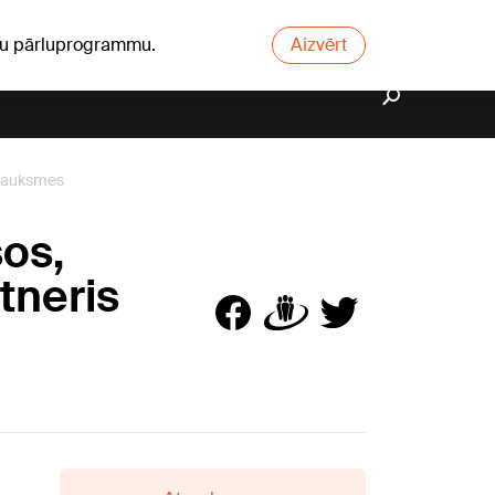
ūsu pārluprogrammu.
Aizvērt
sauksmes
sos,
tneris