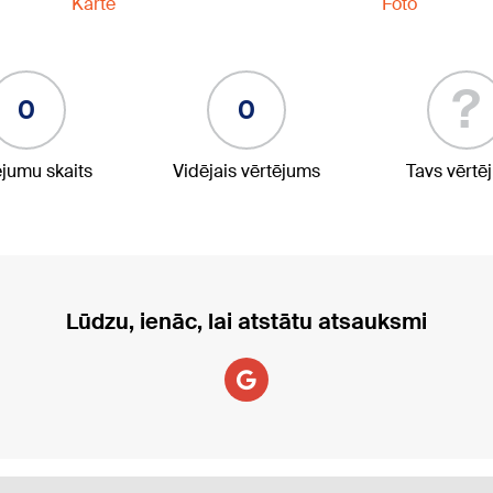
Karte
Foto
?
0
0
ējumu skaits
Vidējais vērtējums
Tavs vērtē
Lūdzu, ienāc, lai atstātu atsauksmi