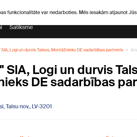
Laika ziņas
Horoskopi
pas funkcionalitāte var nedarboties. Mēs iesakām atjaunot J
i
Satiksme
 SlA, Logi un durvis Talsos, Montāžnieks DE sadarbības partneris
At
 SlA, Logi un durvis Tal
ieks DE sadarbības par
lsi, Talsu nov., LV-3201