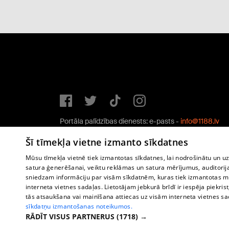
Portāla palīdzības dienests: e-pasts -
info@1188.lv
Copyright © 2004-2026 SIA HELIO MEDIA.
Šī tīmekļa vietne izmanto sīkdatnes
All rights reserved.
Mūsu tīmekļa vietnē tiek izmantotas sīkdatnes, lai nodrošinātu un u
satura ģenerēšanai, veiktu reklāmas un satura mērījumus, auditorij
sniedzam informāciju par visām sīkdatnēm, kuras tiek izmantotas mū
interneta vietnes sadaļas. Lietotājam jebkurā brīdī ir iespēja piekrist
tās atsaukšana vai mainīšana attiecas uz visām interneta vietnes s
sīkdatņu izmantošanas noteikumos.
RĀDĪT VISUS PARTNERUS
(1718) →