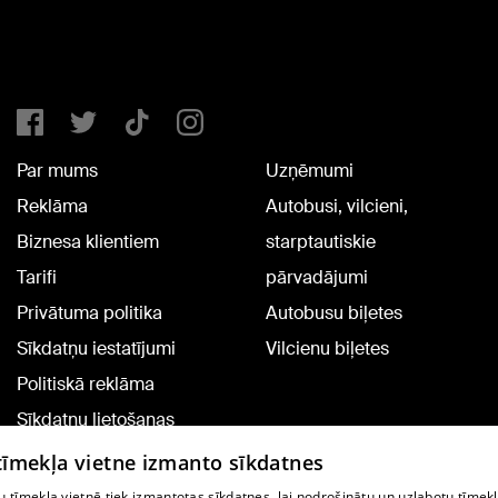
Par mums
Uzņēmumi
Reklāma
Autobusi, vilcieni,
Biznesa klientiem
starptautiskie
Tarifi
pārvadājumi
Privātuma politika
Autobusu biļetes
Sīkdatņu iestatījumi
Vilcienu biļetes
Politiskā reklāma
Sīkdatņu lietošanas
noteikumi
 tīmekļa vietne izmanto sīkdatnes
Komentāru pievienošana
 tīmekļa vietnē tiek izmantotas sīkdatnes, lai nodrošinātu un uzlabotu tīmek