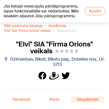
Jūs lietojat novecojušu pārlūkprogrammu,
+17
°C
lapas funkcionalitāte var nedarboties. Mēs
Aizvērt
iesakām atjaunot Jūsu pārluprogrammu.
1188 uzņēmumu katalogs
Konditoreja
"Elvi" SIA "Firma Orions" veikals
Atsauksmes
"Elvi" SIA "Firma Orions"
veikals
Dzirnaviņas, Biksti, Bikstu pag., Dobeles nov., LV-
3713
Pamatdati
Karte
Atsauksmes