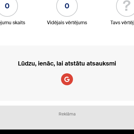
?
0
0
ējumu skaits
Vidējais vērtējums
Tavs vērtē
Lūdzu, ienāc, lai atstātu atsauksmi
Reklāma