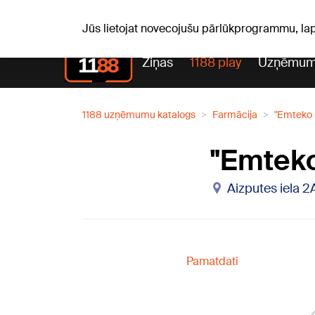
Pk, 07.08.2026.
+20
°C
Alfrēds, Fredis, Madars
Jūs lietojat novecojušu pārlūkprogrammu, la
Ziņas
1188 play
Uzņēmum
1188 uzņēmumu katalogs
Farmācija
"Emteko 
"Emteko
Aizputes iela 2
Pamatdati