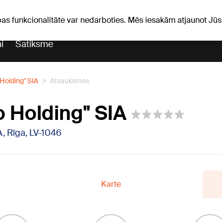
Laika ziņas
Horoskopi
pas funkcionalitāte var nedarboties. Mēs iesakām atjaunot J
i
Satiksme
Holding" SIA
Atsauksmes
 Holding" SIA
A, Rīga, LV-1046
Karte