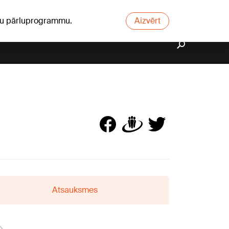
ūsu pārluprogrammu.
Aizvērt
Atsauksmes