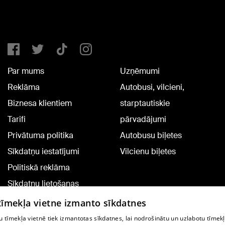
Par mums
Uzņēmumi
Reklāma
Autobusi, vilcieni,
Biznesa klientiem
starptautiskie
Tarifi
pārvadājumi
Privātuma politika
Autobusu biļetes
Sīkdatņu iestatījumi
Vilcienu biļetes
Politiskā reklāma
Sīkdatņu lietošanas
noteikumi
 tīmekļa vietne izmanto sīkdatnes
Komentāru pievienošana
 tīmekļa vietnē tiek izmantotas sīkdatnes, lai nodrošinātu un uzlabotu tīmek