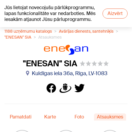
Jūs lietojat novecojušu pārlūkprogrammu,
+13
°C
lapas funkcionalitāte var nedarboties. Mēs
Aizvērt
iesakām atjaunot Jūsu pārluprogrammu.
1188 uzņēmumu katalogs
Avārijas dienests, santehniķis
"ENESAN" SIA
Atsauksmes
"ENESAN" SIA
Kuldīgas iela 36a, Rīga, LV-1083
Pamatdati
Karte
Foto
Atsauksmes