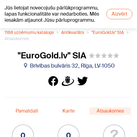
Jūs lietojat novecojušu pārlūkprogrammu,
+20
°C
lapas funkcionalitāte var nedarboties. Mēs
Aizvērt
iesakām atjaunot Jūsu pārluprogrammu.
1188 uzņēmumu katalogs
Antikvariāts
"EuroGold.lv" SIA
Atsauksmes
"EuroGold.lv" SIA
Brīvības bulvāris 32, Rīga, LV-1050
Pamatdati
Karte
Atsauksmes
?
0
0