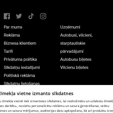
Par mums
Uzņēmumi
Reklāma
Autobusi, vilcieni,
Biznesa klientiem
starptautiskie
Tarifi
pārvadājumi
Privātuma politika
Autobusu biļetes
Sīkdatņu iestatījumi
Vilcienu biļetes
Politiskā reklāma
Sīkdatņu lietošanas
noteikumi
 tīmekļa vietne izmanto sīkdatnes
Komentāru pievienošana
 tīmekļa vietnē tiek izmantotas sīkdatnes, lai nodrošinātu un uzlabotu tīmek
nes darbību., nosūtītu personalizētu reklāmu un satura ģenerēšanai, veiktu
āmas un satura mērījumus, auditorijas datu apkopošanu, kā arī produktu izst
TV programma