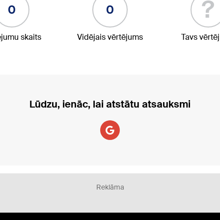
?
0
0
ējumu skaits
Vidējais vērtējums
Tavs vērtē
Lūdzu, ienāc, lai atstātu atsauksmi
Reklāma