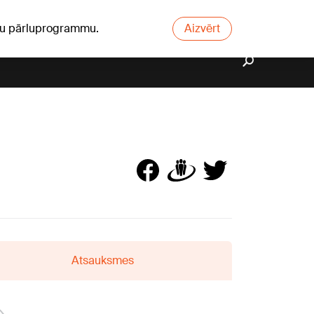
ūsu pārluprogrammu.
Aizvērt
Atsauksmes