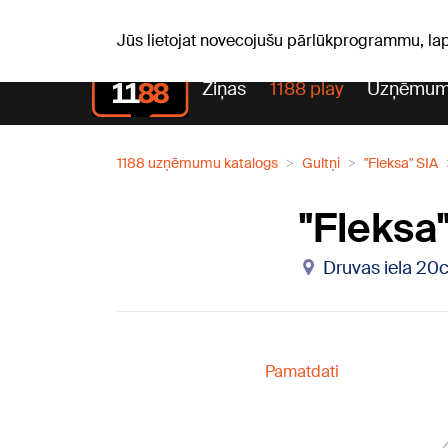
Sv, 09.08.2026.
+22
°C
Genoveva, Madara, Geno
Jūs lietojat novecojušu pārlūkprogrammu, la
Ziņas
1188 play
Uzņēmum
1188 uzņēmumu katalogs
Gultņi
"Fleksa" SIA
"Fleksa
Druvas iela 20c
Pamatdati