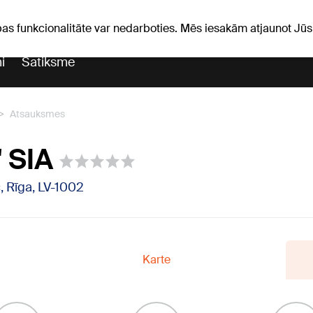
Laika ziņas
Horoskopi
vefa
pas funkcionalitāte var nedarboties. Mēs iesakām atjaunot J
i
Satiksme
Atsauksmes
" SIA
, Rīga, LV-1002
Karte