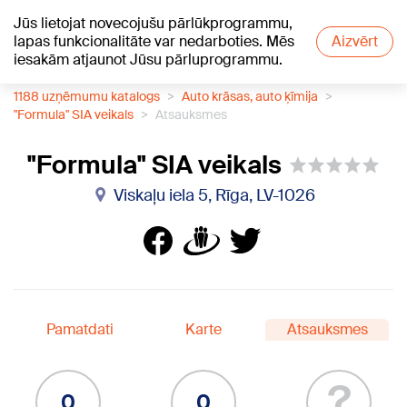
Jūs lietojat novecojušu pārlūkprogrammu,
+21
°C
lapas funkcionalitāte var nedarboties. Mēs
Aizvērt
iesakām atjaunot Jūsu pārluprogrammu.
1188 uzņēmumu katalogs
Auto krāsas, auto ķīmija
"Formula" SIA veikals
Atsauksmes
"Formula" SIA veikals
Viskaļu iela 5, Rīga, LV-1026
Pamatdati
Karte
Atsauksmes
?
0
0