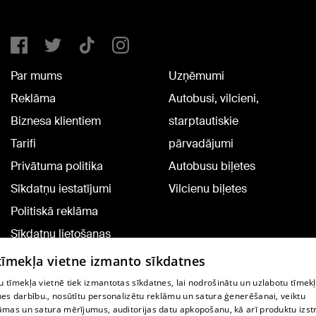
Par mums
Uzņēmumi
Reklāma
Autobusi, vilcieni,
Biznesa klientiem
starptautiskie
Tarifi
pārvadājumi
Privātuma politika
Autobusu biļetes
Sīkdatņu iestatījumi
Vilcienu biļetes
Politiskā reklāma
Sīkdatņu lietošanas
noteikumi
 tīmekļa vietne izmanto sīkdatnes
Komentāru pievienošana
 tīmekļa vietnē tiek izmantotas sīkdatnes, lai nodrošinātu un uzlabotu tīmek
nes darbību., nosūtītu personalizētu reklāmu un satura ģenerēšanai, veiktu
āmas un satura mērījumus, auditorijas datu apkopošanu, kā arī produktu izst
TV programma