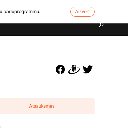
ūsu pārluprogrammu.
Aizvērt
Atsauksmes