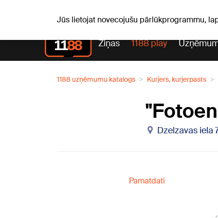
Laika z
C, 06.08.2026.
+24
°C
Aisma, Askolds
Jūs lietojat novecojušu pārlūkprogrammu, la
Ziņas
1188 play
Uzņēmum
1188 uzņēmumu katalogs
Kurjers, kurjerpasts
"Fotoen
Dzelzavas iela 
Pamatdati