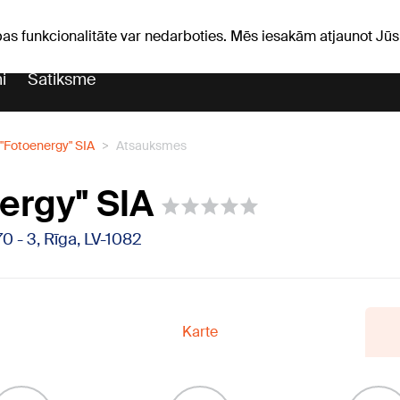
iņas
Horoskopi
pas funkcionalitāte var nedarboties. Mēs iesakām atjaunot J
i
Satiksme
"Fotoenergy" SIA
Atsauksmes
ergy" SIA
70 - 3, Rīga, LV-1082
Karte