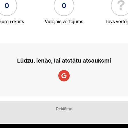
?
0
0
ējumu skaits
Vidējais vērtējums
Tavs vērtē
Lūdzu, ienāc, lai atstātu atsauksmi
Reklāma