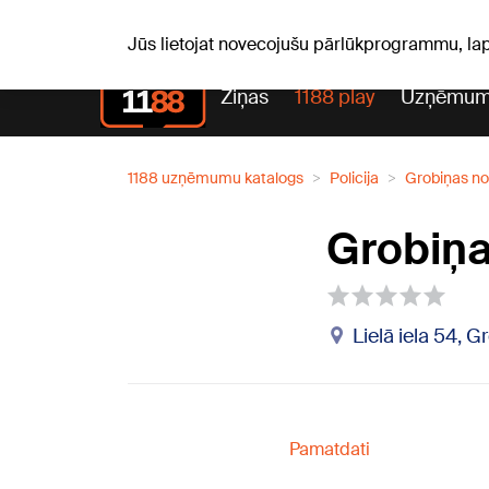
Pk, 07.08.2026.
+20
°C
Alfrēds, Fredis, Madars
Jūs lietojat novecojušu pārlūkprogrammu, la
Ziņas
1188 play
Uzņēmum
1188 uzņēmumu katalogs
Policija
Grobiņas no
Grobiņa
Lielā iela 54, 
Pamatdati