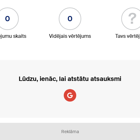
?
0
0
ējumu skaits
Vidējais vērtējums
Tavs vērtē
Lūdzu, ienāc, lai atstātu atsauksmi
Reklāma