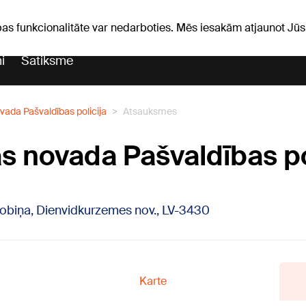
Laika ziņas
Horoskopi
pas funkcionalitāte var nedarboties. Mēs iesakām atjaunot J
i
Satiksme
vada Pašvaldības policija
Atsauksmes
s novada Pašvaldības po
Grobiņa, Dienvidkurzemes nov., LV-3430
Karte