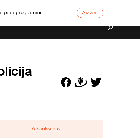
ūsu pārluprogrammu.
Aizvērt
licija
Atsauksmes