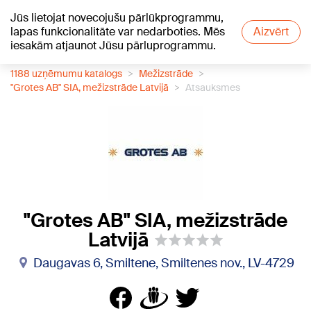
Jūs lietojat novecojušu pārlūkprogrammu,
+27
°C
lapas funkcionalitāte var nedarboties. Mēs
Aizvērt
iesakām atjaunot Jūsu pārluprogrammu.
1188 uzņēmumu katalogs
Mežizstrāde
"Grotes AB" SIA, mežizstrāde Latvijā
Atsauksmes
"Grotes AB" SIA, mežizstrāde
Latvijā
Daugavas 6, Smiltene, Smiltenes nov., LV-4729