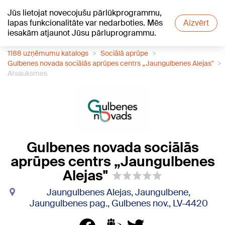
Jūs lietojat novecojušu pārlūkprogrammu,
+21
°C
lapas funkcionalitāte var nedarboties. Mēs
Aizvērt
iesakām atjaunot Jūsu pārluprogrammu.
1188 uzņēmumu katalogs
Sociālā aprūpe
Gulbenes novada sociālās aprūpes centrs „Jaungulbenes Alejas"
Atsauksmes
Gulbenes novada sociālās
aprūpes centrs „Jaungulbenes
Alejas"
Jaungulbenes Alejas, Jaungulbene,
Jaungulbenes pag., Gulbenes nov., LV-4420