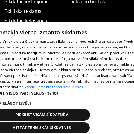
Sīkdatņu iestatījumi
Vilcienu biļetes
Politiskā reklāma
Sīkdatņu lietošanas
noteikumi
 tīmekļa vietne izmanto sīkdatnes
Komentāru pievienošana
 tīmekļa vietnē tiek izmantotas sīkdatnes, lai nodrošinātu un uzlabotu tīmek
nes darbību., nosūtītu personalizētu reklāmu un satura ģenerēšanai, veiktu
āmas un satura mērījumus, auditorijas datu apkopošanu, kā arī produktu izst
TV programma
zlabošanu. Zemāk sniedzam informāciju par visām sīkdatnēm, kuras tiek
Līguma noteikumi
ntotas mūsu tīmekļa vietnēs. Sīkdatnes var atšķirties atkarībā no apmeklētā
rneta vietnes sadaļas. Lietotājam jebkurā brīdī ir iespēja piekrist, atteikties va
360 Ziņu kontakti
īt savu piekrišanu. Piekrišanas sniegšana, kā arī tās atsaukšana vai mainīša
ecas uz visām interneta vietnes sadaļām. Vairāk informācijas par izmantotaj
Helio Media
atnēm skatīt
sīkdatņu izmantošanas noteikumos.
ĪT VISUS PARTNERUS
(1718) →
Portāla palīdzības dienests: e-pasts -
info@1188.lv
PIELĀGOT IZVĒLI
Copyright © 2004-2026 SIA HELIO MEDIA.
All rights reserved.
PIEKRIST VISĀM SĪKDATNĒM
ATSTĀT TEHNISKĀS SĪKDATNES
Ziņas
Meklēt
1188 play
Satiksme
Vairāk