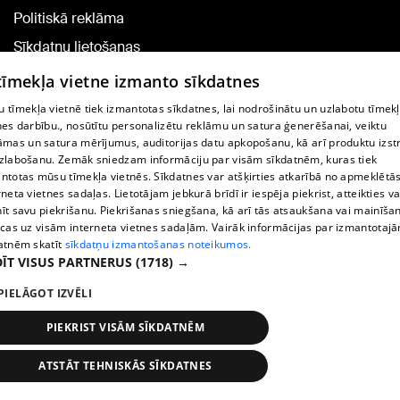
Politiskā reklāma
Sīkdatņu lietošanas
noteikumi
 tīmekļa vietne izmanto sīkdatnes
Komentāru pievienošana
 tīmekļa vietnē tiek izmantotas sīkdatnes, lai nodrošinātu un uzlabotu tīmek
nes darbību., nosūtītu personalizētu reklāmu un satura ģenerēšanai, veiktu
āmas un satura mērījumus, auditorijas datu apkopošanu, kā arī produktu izst
TV programma
zlabošanu. Zemāk sniedzam informāciju par visām sīkdatnēm, kuras tiek
Līguma noteikumi
ntotas mūsu tīmekļa vietnēs. Sīkdatnes var atšķirties atkarībā no apmeklētā
rneta vietnes sadaļas. Lietotājam jebkurā brīdī ir iespēja piekrist, atteikties va
360 Ziņu kontakti
īt savu piekrišanu. Piekrišanas sniegšana, kā arī tās atsaukšana vai mainīša
ecas uz visām interneta vietnes sadaļām. Vairāk informācijas par izmantotaj
Helio Media
atnēm skatīt
sīkdatņu izmantošanas noteikumos.
ĪT VISUS PARTNERUS
(1718) →
Portāla palīdzības dienests: e-pasts -
info@1188.lv
PIELĀGOT IZVĒLI
Copyright © 2004-2026 SIA HELIO MEDIA.
All rights reserved.
PIEKRIST VISĀM SĪKDATNĒM
ATSTĀT TEHNISKĀS SĪKDATNES
Ziņas
Meklēt
1188 play
Satiksme
Vairāk