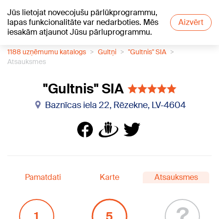
Jūs lietojat novecojušu pārlūkprogrammu,
+13
°C
lapas funkcionalitāte var nedarboties. Mēs
Aizvērt
iesakām atjaunot Jūsu pārluprogrammu.
1188 uzņēmumu katalogs
Gultņi
"Gultnis" SIA
Atsauksmes
"Gultnis" SIA
Baznīcas iela 22, Rēzekne, LV-4604
Pamatdati
Karte
Atsauksmes
?
1
5