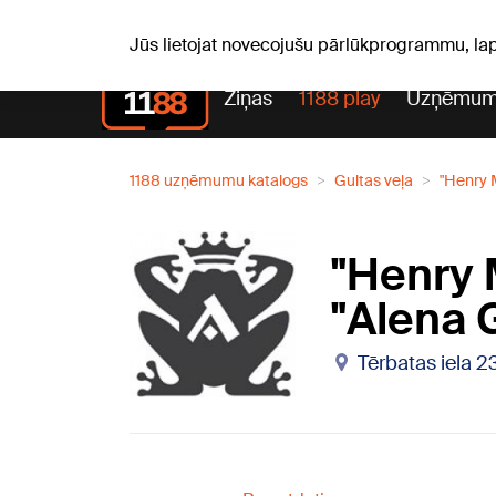
Laika zi
T, 05.08.2026.
+19
°C
Aisma, Askolds
Jūs lietojat novecojušu pārlūkprogrammu, la
Ziņas
1188 play
Uzņēmum
1188 uzņēmumu katalogs
Gultas veļa
"Henry M
"Henry M
"Alena 
Tērbatas iela 2