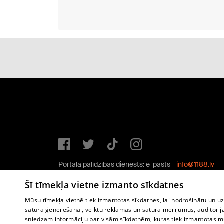
Portāla palīdzības dienests: e-pasts -
info@1188.lv
Copyright © 2004-2026 SIA HELIO MEDIA.
Šī tīmekļa vietne izmanto sīkdatnes
All rights reserved.
Mūsu tīmekļa vietnē tiek izmantotas sīkdatnes, lai nodrošinātu un u
satura ģenerēšanai, veiktu reklāmas un satura mērījumus, auditorij
sniedzam informāciju par visām sīkdatnēm, kuras tiek izmantotas mū