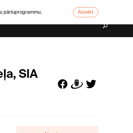
ūsu pārluprogrammu.
Aizvērt
eļa, SIA