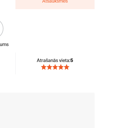
Atsauksmes
jums
Atrašanās vieta:
5