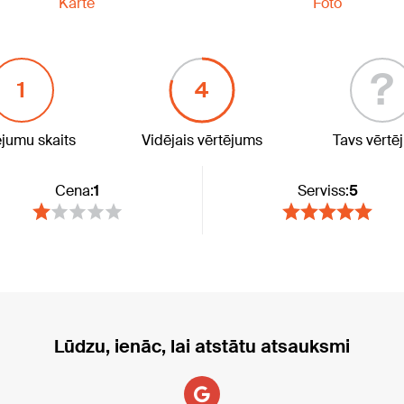
Karte
Foto
?
1
4
ējumu skaits
Vidējais vērtējums
Tavs vērtē
Cena:
1
Serviss:
5
Lūdzu, ienāc, lai atstātu atsauksmi