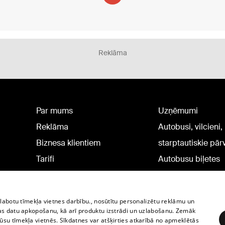
Reklāma
Par mums
Uzņēmumi
Reklāma
Autobusi, vilcieni,
Biznesa klientiem
starptautiskie pā
Tarifi
Autobusu biļetes
Privātuma politika
Vilcienu biļetes
Sīkdatņu iestatījumi
zlabotu tīmekļa vietnes darbību., nosūtītu personalizētu reklāmu un
Politiskā reklāma
as datu apkopošanu, kā arī produktu izstrādi un uzlabošanu. Zemāk
su tīmekļa vietnēs. Sīkdatnes var atšķirties atkarībā no apmeklētās
Sīkdatņu lietošanas