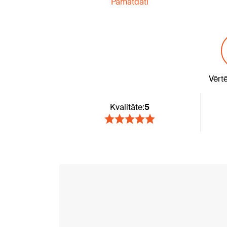
Pamatdati
Vērt
Kvalitāte:
5