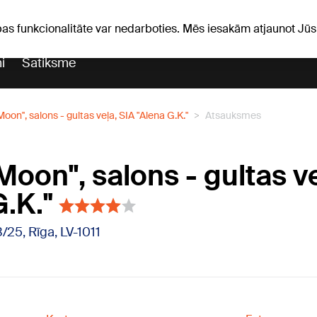
ņas
Horoskopi
pas funkcionalitāte var nedarboties. Mēs iesakām atjaunot J
i
Satiksme
oon'', salons - gultas veļa, SIA "Alena G.K."
Atsauksmes
oon'', salons - gultas v
G.K."
3/25, Rīga, LV-1011