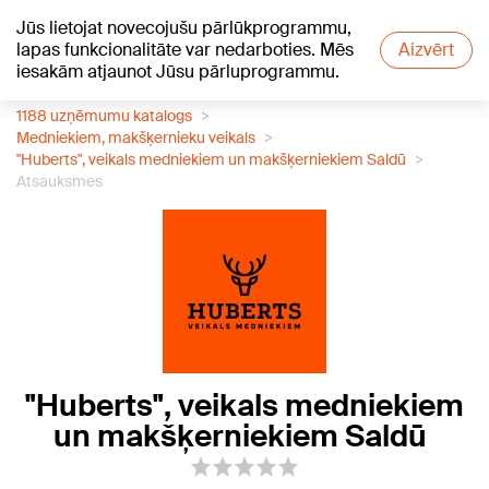
Jūs lietojat novecojušu pārlūkprogrammu,
+15
°C
lapas funkcionalitāte var nedarboties. Mēs
Aizvērt
iesakām atjaunot Jūsu pārluprogrammu.
1188 uzņēmumu katalogs
Medniekiem, makšķernieku veikals
"Huberts", veikals medniekiem un makšķerniekiem Saldū
Atsauksmes
"Huberts", veikals medniekiem
un makšķerniekiem Saldū