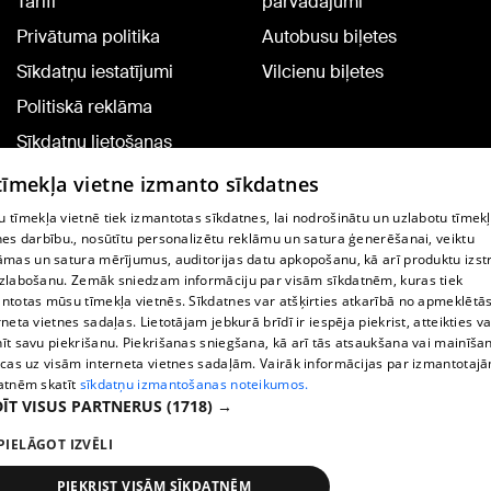
Tarifi
pārvadājumi
Privātuma politika
Autobusu biļetes
Sīkdatņu iestatījumi
Vilcienu biļetes
Politiskā reklāma
Sīkdatņu lietošanas
noteikumi
 tīmekļa vietne izmanto sīkdatnes
Komentāru pievienošana
 tīmekļa vietnē tiek izmantotas sīkdatnes, lai nodrošinātu un uzlabotu tīmek
nes darbību., nosūtītu personalizētu reklāmu un satura ģenerēšanai, veiktu
āmas un satura mērījumus, auditorijas datu apkopošanu, kā arī produktu izst
TV programma
zlabošanu. Zemāk sniedzam informāciju par visām sīkdatnēm, kuras tiek
Līguma noteikumi
ntotas mūsu tīmekļa vietnēs. Sīkdatnes var atšķirties atkarībā no apmeklētā
rneta vietnes sadaļas. Lietotājam jebkurā brīdī ir iespēja piekrist, atteikties va
360 Ziņu kontakti
īt savu piekrišanu. Piekrišanas sniegšana, kā arī tās atsaukšana vai mainīša
ecas uz visām interneta vietnes sadaļām. Vairāk informācijas par izmantotaj
Helio Media
atnēm skatīt
sīkdatņu izmantošanas noteikumos.
ĪT VISUS PARTNERUS
(1718) →
Portāla palīdzības dienests: e-pasts -
info@1188.lv
PIELĀGOT IZVĒLI
Copyright © 2004-2026 SIA HELIO MEDIA.
All rights reserved.
PIEKRIST VISĀM SĪKDATNĒM