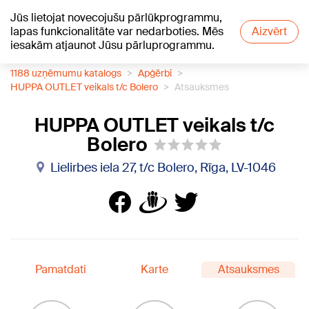
Jūs lietojat novecojušu pārlūkprogrammu,
+23
°C
lapas funkcionalitāte var nedarboties. Mēs
Aizvērt
iesakām atjaunot Jūsu pārluprogrammu.
1188 uzņēmumu katalogs
Apģērbi
HUPPA OUTLET veikals t/c Bolero
Atsauksmes
HUPPA OUTLET veikals t/c
Bolero
Lielirbes iela 27, t/c Bolero, Rīga, LV-1046
Pamatdati
Karte
Atsauksmes