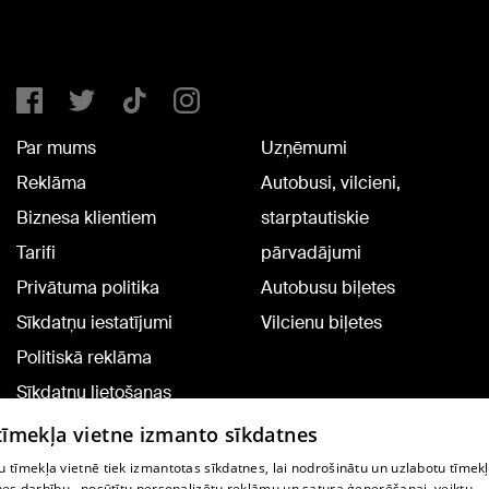
Par mums
Uzņēmumi
Reklāma
Autobusi, vilcieni,
Biznesa klientiem
starptautiskie
Tarifi
pārvadājumi
Privātuma politika
Autobusu biļetes
Sīkdatņu iestatījumi
Vilcienu biļetes
Politiskā reklāma
Sīkdatņu lietošanas
noteikumi
 tīmekļa vietne izmanto sīkdatnes
Komentāru pievienošana
 tīmekļa vietnē tiek izmantotas sīkdatnes, lai nodrošinātu un uzlabotu tīmek
nes darbību., nosūtītu personalizētu reklāmu un satura ģenerēšanai, veiktu