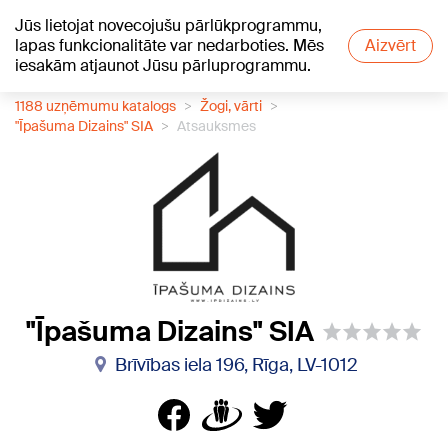
Jūs lietojat novecojušu pārlūkprogrammu,
+21
°C
lapas funkcionalitāte var nedarboties. Mēs
Aizvērt
iesakām atjaunot Jūsu pārluprogrammu.
1188 uzņēmumu katalogs
Žogi, vārti
"Īpašuma Dizains" SIA
Atsauksmes
"Īpašuma Dizains" SIA
Brīvības iela 196, Rīga, LV-1012