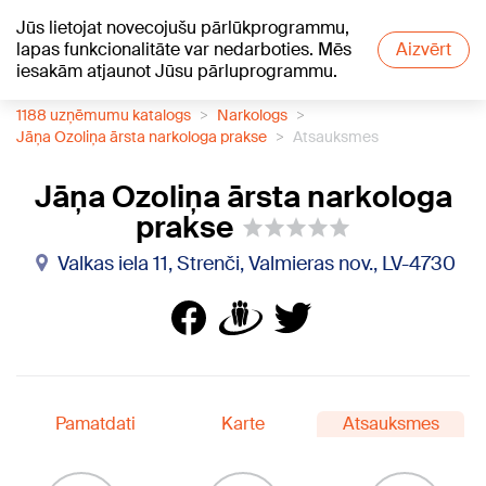
Jūs lietojat novecojušu pārlūkprogrammu,
+21
°C
lapas funkcionalitāte var nedarboties. Mēs
Aizvērt
iesakām atjaunot Jūsu pārluprogrammu.
1188 uzņēmumu katalogs
Narkologs
Jāņa Ozoliņa ārsta narkologa prakse
Atsauksmes
Jāņa Ozoliņa ārsta narkologa
prakse
Valkas iela 11, Strenči, Valmieras nov., LV-4730
Pamatdati
Karte
Atsauksmes