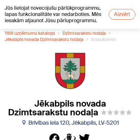
Jūs lietojat novecojušu pārlūkprogrammu,
+16
°C
lapas funkcionalitāte var nedarboties. Mēs
Aizvērt
iesakām atjaunot Jūsu pārluprogrammu.
1188 uzņēmumu katalogs
Dzimtsarakstu nodaļa
Jēkabpils novada Dzimtsarakstu nodaļa
Atsauksmes
Jēkabpils novada
Dzimtsarakstu nodaļa
Brīvības iela 120, Jēkabpils, LV-5201