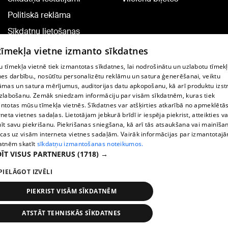
Politiskā reklāma
Sīkdatņu lietošanas
noteikumi
 tīmekļa vietne izmanto sīkdatnes
Komentāru pievienošana
 tīmekļa vietnē tiek izmantotas sīkdatnes, lai nodrošinātu un uzlabotu tīmek
nes darbību., nosūtītu personalizētu reklāmu un satura ģenerēšanai, veiktu
āmas un satura mērījumus, auditorijas datu apkopošanu, kā arī produktu izst
TV programma
zlabošanu. Zemāk sniedzam informāciju par visām sīkdatnēm, kuras tiek
Līguma noteikumi
ntotas mūsu tīmekļa vietnēs. Sīkdatnes var atšķirties atkarībā no apmeklētā
rneta vietnes sadaļas. Lietotājam jebkurā brīdī ir iespēja piekrist, atteikties va
360 Ziņu kontakti
īt savu piekrišanu. Piekrišanas sniegšana, kā arī tās atsaukšana vai mainīša
ecas uz visām interneta vietnes sadaļām. Vairāk informācijas par izmantotaj
Helio Media
atnēm skatīt
sīkdatņu izmantošanas noteikumos.
ĪT VISUS PARTNERUS
(1718) →
Portāla palīdzības dienests: e-pasts -
info@1188.lv
PIELĀGOT IZVĒLI
Copyright © 2004-2026 SIA HELIO MEDIA.
All rights reserved.
PIEKRIST VISĀM SĪKDATNĒM
ATSTĀT TEHNISKĀS SĪKDATNES
Ziņas
Meklēt
1188 play
Satiksme
Vairāk