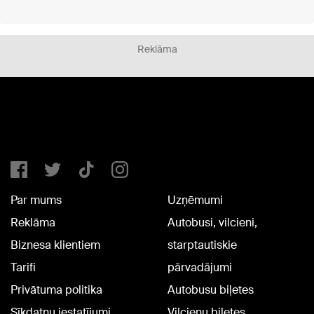
Reklāma
Par mums
Uzņēmumi
Reklāma
Autobusi, vilcieni,
Biznesa klientiem
starptautiskie
Tarifi
pārvadājumi
Privātuma politika
Autobusu biļetes
Sīkdatņu iestatījumi
Vilcienu biļetes