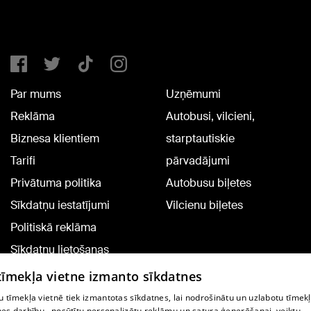
Par mums
Uzņēmumi
Reklāma
Autobusi, vilcieni,
Biznesa klientiem
starptautiskie
Tarifi
pārvadājumi
Privātuma politika
Autobusu biļetes
Sīkdatņu iestatījumi
Vilcienu biļetes
Politiskā reklāma
Sīkdatņu lietošanas
noteikumi
 tīmekļa vietne izmanto sīkdatnes
Komentāru pievienošana
 tīmekļa vietnē tiek izmantotas sīkdatnes, lai nodrošinātu un uzlabotu tīmek
nes darbību., nosūtītu personalizētu reklāmu un satura ģenerēšanai, veiktu