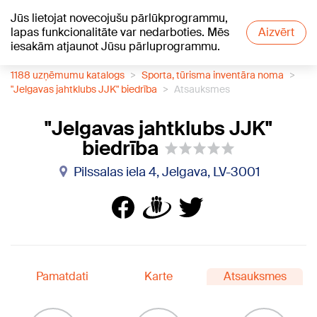
Jūs lietojat novecojušu pārlūkprogrammu,
+13
°C
lapas funkcionalitāte var nedarboties. Mēs
Aizvērt
iesakām atjaunot Jūsu pārluprogrammu.
1188 uzņēmumu katalogs
Sporta, tūrisma inventāra noma
"Jelgavas jahtklubs JJK" biedrība
Atsauksmes
"Jelgavas jahtklubs JJK"
biedrība
Pilssalas iela 4, Jelgava, LV-3001
Pamatdati
Karte
Atsauksmes