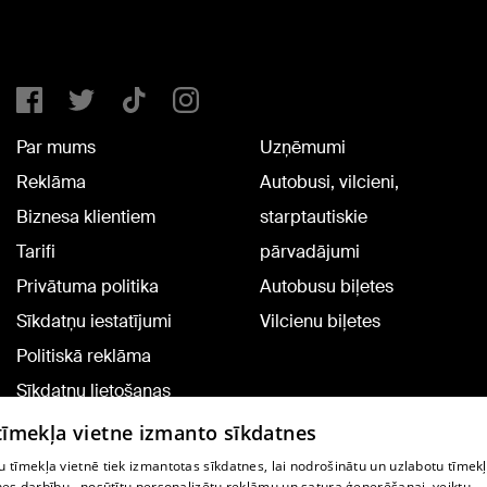
Par mums
Uzņēmumi
Reklāma
Autobusi, vilcieni,
Biznesa klientiem
starptautiskie
Tarifi
pārvadājumi
Privātuma politika
Autobusu biļetes
Sīkdatņu iestatījumi
Vilcienu biļetes
Politiskā reklāma
Sīkdatņu lietošanas
noteikumi
 tīmekļa vietne izmanto sīkdatnes
Komentāru pievienošana
 tīmekļa vietnē tiek izmantotas sīkdatnes, lai nodrošinātu un uzlabotu tīmek
nes darbību., nosūtītu personalizētu reklāmu un satura ģenerēšanai, veiktu