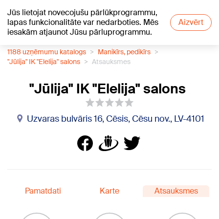
Jūs lietojat novecojušu pārlūkprogrammu,
+16
°C
lapas funkcionalitāte var nedarboties. Mēs
Aizvērt
iesakām atjaunot Jūsu pārluprogrammu.
1188 uzņēmumu katalogs
Manikīrs, pedikīrs
"Jūlija" IK "Elelija" salons
Atsauksmes
"Jūlija" IK "Elelija" salons
Uzvaras bulvāris 16, Cēsis, Cēsu nov., LV-4101
Pamatdati
Karte
Atsauksmes