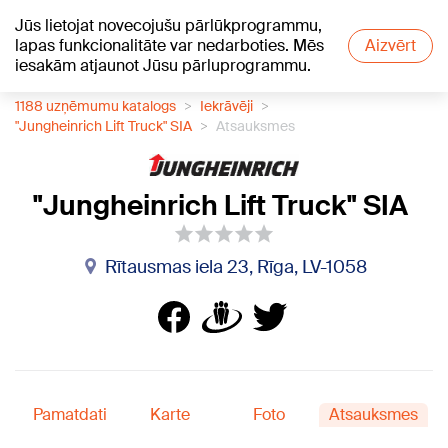
Jūs lietojat novecojušu pārlūkprogrammu,
+19
°C
lapas funkcionalitāte var nedarboties. Mēs
Aizvērt
iesakām atjaunot Jūsu pārluprogrammu.
1188 uzņēmumu katalogs
Iekrāvēji
"Jungheinrich Lift Truck" SIA
Atsauksmes
"Jungheinrich Lift Truck" SIA
Rītausmas iela 23, Rīga, LV-1058
Pamatdati
Karte
Foto
Atsauksmes