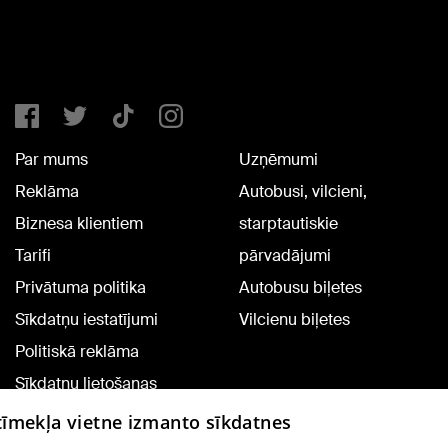
Par mums
Uzņēmumi
Reklāma
Autobusi, vilcieni,
Biznesa klientiem
starptautiskie
Tarifi
pārvadājumi
Privātuma politika
Autobusu biļetes
Sīkdatņu iestatījumi
Vilcienu biļetes
Politiskā reklāma
Sīkdatņu lietošanas
noteikumi
 tīmekļa vietne izmanto sīkdatnes
Komentāru pievienošana