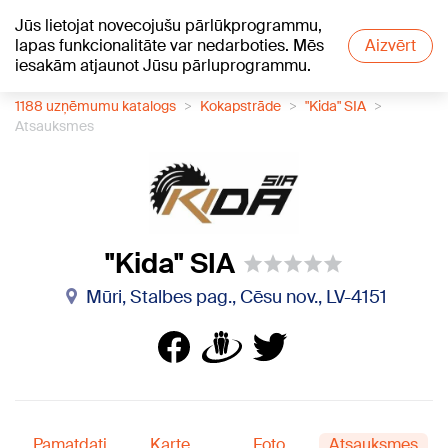
Jūs lietojat novecojušu pārlūkprogrammu,
+21
°C
lapas funkcionalitāte var nedarboties. Mēs
Aizvērt
iesakām atjaunot Jūsu pārluprogrammu.
1188 uzņēmumu katalogs
Kokapstrāde
"Kida" SIA
Atsauksmes
"Kida" SIA
Mūri, Stalbes pag., Cēsu nov., LV-4151
Pamatdati
Karte
Foto
Atsauksmes