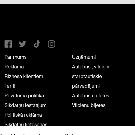
Par mums
Uzņēmumi
Reklāma
Autobusi, vilcieni,
Biznesa klientiem
starptautiskie
Tarifi
pārvadājumi
Privātuma politika
Autobusu biļetes
Sīkdatņu iestatījumi
Vilcienu biļetes
Politiskā reklāma
Sīkdatņu lietošanas
noteikumi