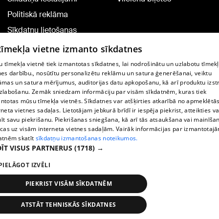
Politiskā reklāma
Sīkdatņu lietošanas
noteikumi
 tīmekļa vietne izmanto sīkdatnes
Komentāru pievienošana
 tīmekļa vietnē tiek izmantotas sīkdatnes, lai nodrošinātu un uzlabotu tīmek
nes darbību., nosūtītu personalizētu reklāmu un satura ģenerēšanai, veiktu
āmas un satura mērījumus, auditorijas datu apkopošanu, kā arī produktu izst
TV programma
zlabošanu. Zemāk sniedzam informāciju par visām sīkdatnēm, kuras tiek
Līguma noteikumi
ntotas mūsu tīmekļa vietnēs. Sīkdatnes var atšķirties atkarībā no apmeklētā
rneta vietnes sadaļas. Lietotājam jebkurā brīdī ir iespēja piekrist, atteikties va
360 Ziņu kontakti
īt savu piekrišanu. Piekrišanas sniegšana, kā arī tās atsaukšana vai mainīša
ecas uz visām interneta vietnes sadaļām. Vairāk informācijas par izmantotaj
Helio Media
atnēm skatīt
sīkdatņu izmantošanas noteikumos.
ĪT VISUS PARTNERUS
(1718) →
Portāla palīdzības dienests: e-pasts -
info@1188.lv
PIELĀGOT IZVĒLI
Copyright © 2004-2026 SIA HELIO MEDIA.
All rights reserved.
PIEKRIST VISĀM SĪKDATNĒM
ATSTĀT TEHNISKĀS SĪKDATNES
Ziņas
Meklēt
1188 play
Satiksme
Vairāk