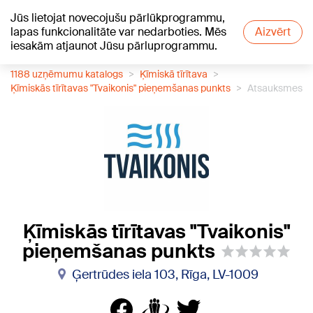
Jūs lietojat novecojušu pārlūkprogrammu,
+23
°C
lapas funkcionalitāte var nedarboties. Mēs
Aizvērt
iesakām atjaunot Jūsu pārluprogrammu.
1188 uzņēmumu katalogs
Ķīmiskā tīrītava
Ķīmiskās tīrītavas "Tvaikonis" pieņemšanas punkts
Atsauksmes
Ķīmiskās tīrītavas "Tvaikonis"
pieņemšanas punkts
Ģertrūdes iela 103, Rīga, LV-1009