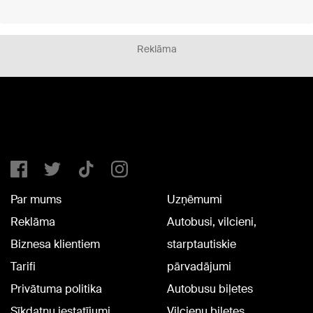
Reklāma
Par mums
Uzņēmumi
Reklāma
Autobusi, vilcieni,
Biznesa klientiem
starptautiskie
Tarifi
pārvadājumi
Privātuma politika
Autobusu biļetes
Sīkdatņu iestatījumi
Vilcienu biļetes