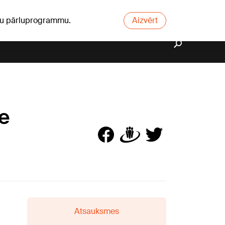
ūsu pārluprogrammu.
Aizvērt
ze
Atsauksmes