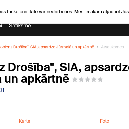
iņas
Horoskopi
pas funkcionalitāte var nedarboties. Mēs iesakām atjaunot J
i
Satiksme
Koblenz Drošība", SIA, apsardze Jūrmalā un apkārtnē
Atsauksmes
z Drošība", SIA, apsard
 un apkārtnē
01
Karte
Foto