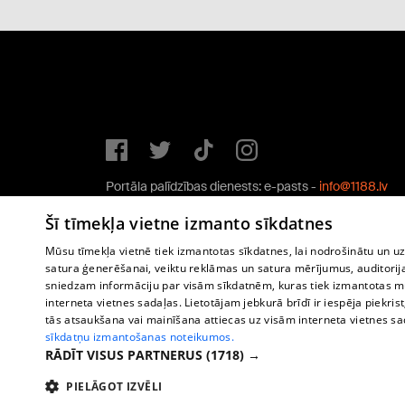
Portāla palīdzības dienests: e-pasts -
info@1188.lv
Copyright © 2004-2026 SIA HELIO MEDIA.
Šī tīmekļa vietne izmanto sīkdatnes
All rights reserved.
Mūsu tīmekļa vietnē tiek izmantotas sīkdatnes, lai nodrošinātu un u
satura ģenerēšanai, veiktu reklāmas un satura mērījumus, auditorij
sniedzam informāciju par visām sīkdatnēm, kuras tiek izmantotas mū
interneta vietnes sadaļas. Lietotājam jebkurā brīdī ir iespēja piekrist
tās atsaukšana vai mainīšana attiecas uz visām interneta vietnes s
sīkdatņu izmantošanas noteikumos.
RĀDĪT VISUS PARTNERUS
(1718) →
PIELĀGOT IZVĒLI