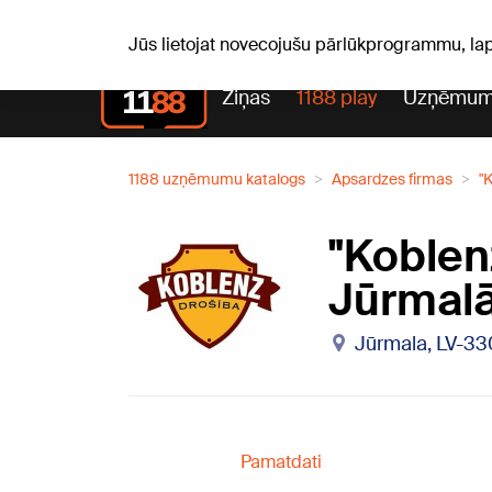
Laika z
C, 06.08.2026.
+22
°C
Aisma, Askolds
Jūs lietojat novecojušu pārlūkprogrammu, la
Ziņas
1188 play
Uzņēmum
1188 uzņēmumu katalogs
Apsardzes firmas
"
"Koblen
Jūrmalā
Jūrmala, LV-33
Pamatdati