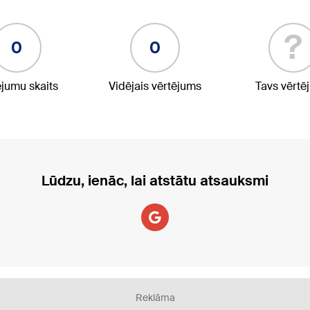
?
0
0
ējumu skaits
Vidējais vērtējums
Tavs vērtē
Lūdzu, ienāc, lai atstātu atsauksmi
Reklāma