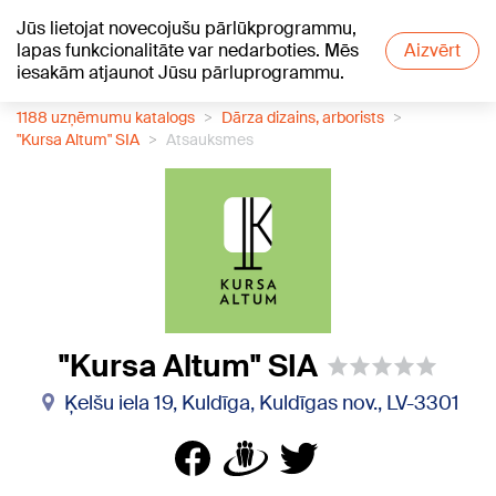
Jūs lietojat novecojušu pārlūkprogrammu,
+25
°C
lapas funkcionalitāte var nedarboties. Mēs
Aizvērt
iesakām atjaunot Jūsu pārluprogrammu.
1188 uzņēmumu katalogs
Dārza dizains, arborists
"Kursa Altum" SIA
Atsauksmes
"Kursa Altum" SIA
Ķelšu iela 19, Kuldīga, Kuldīgas nov., LV-3301