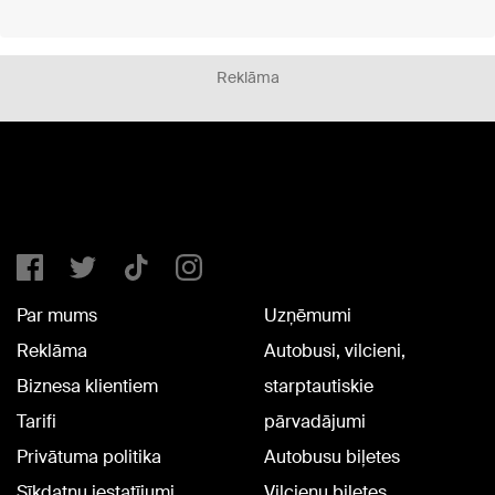
Reklāma
Par mums
Uzņēmumi
Reklāma
Autobusi, vilcieni,
Biznesa klientiem
starptautiskie
Tarifi
pārvadājumi
Privātuma politika
Autobusu biļetes
Sīkdatņu iestatījumi
Vilcienu biļetes