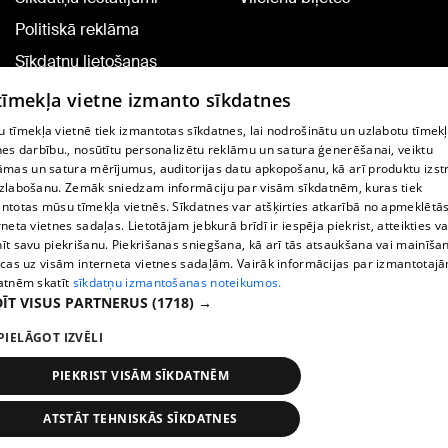
Politiskā reklāma
Sīkdatņu lietošanas
noteikumi
 tīmekļa vietne izmanto sīkdatnes
Komentāru pievienošana
 tīmekļa vietnē tiek izmantotas sīkdatnes, lai nodrošinātu un uzlabotu tīmek
nes darbību., nosūtītu personalizētu reklāmu un satura ģenerēšanai, veiktu
āmas un satura mērījumus, auditorijas datu apkopošanu, kā arī produktu izst
TV programma
zlabošanu. Zemāk sniedzam informāciju par visām sīkdatnēm, kuras tiek
Līguma noteikumi
ntotas mūsu tīmekļa vietnēs. Sīkdatnes var atšķirties atkarībā no apmeklētā
rneta vietnes sadaļas. Lietotājam jebkurā brīdī ir iespēja piekrist, atteikties va
360 Ziņu kontakti
īt savu piekrišanu. Piekrišanas sniegšana, kā arī tās atsaukšana vai mainīša
ecas uz visām interneta vietnes sadaļām. Vairāk informācijas par izmantotaj
Helio Media
atnēm skatīt
sīkdatņu izmantošanas noteikumos.
ĪT VISUS PARTNERUS
(1718) →
Portāla palīdzības dienests: e-pasts -
info@1188.lv
PIELĀGOT IZVĒLI
Copyright © 2004-2026 SIA HELIO MEDIA.
All rights reserved.
PIEKRIST VISĀM SĪKDATNĒM
ATSTĀT TEHNISKĀS SĪKDATNES
Ziņas
Meklēt
1188 play
Satiksme
Vairāk