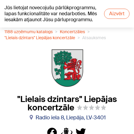
Jūs lietojat novecojušu pārlūkprogrammu,
+23
°C
lapas funkcionalitāte var nedarboties. Mēs
Aizvērt
iesakām atjaunot Jūsu pārluprogrammu.
1188 uzņēmumu katalogs
Koncertzāles
"Lielais dzintars" Liepājas koncertzāle
Atsauksmes
"Lielais dzintars" Liepājas
koncertzāle
Radio iela 8, Liepāja, LV-3401