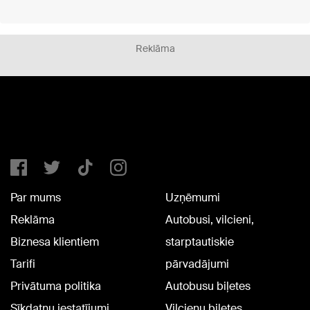
Reklāma
Par mums
Uzņēmumi
Reklāma
Autobusi, vilcieni,
Biznesa klientiem
starptautiskie
Tarifi
pārvadājumi
Privātuma politika
Autobusu biļetes
Sīkdatņu iestatījumi
Vilcienu biļetes