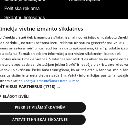
Politiskā reklāma
Sīkdatņu lietošanas
noteikumi
 tīmekļa vietne izmanto sīkdatnes
Komentāru pievienošana
 tīmekļa vietnē tiek izmantotas sīkdatnes, lai nodrošinātu un uzlabotu tīmek
nes darbību., nosūtītu personalizētu reklāmu un satura ģenerēšanai, veiktu
āmas un satura mērījumus, auditorijas datu apkopošanu, kā arī produktu izst
TV programma
zlabošanu. Zemāk sniedzam informāciju par visām sīkdatnēm, kuras tiek
Līguma noteikumi
ntotas mūsu tīmekļa vietnēs. Sīkdatnes var atšķirties atkarībā no apmeklētā
rneta vietnes sadaļas. Lietotājam jebkurā brīdī ir iespēja piekrist, atteikties va
360 Ziņu kontakti
īt savu piekrišanu. Piekrišanas sniegšana, kā arī tās atsaukšana vai mainīša
ecas uz visām interneta vietnes sadaļām. Vairāk informācijas par izmantotaj
Helio Media
atnēm skatīt
sīkdatņu izmantošanas noteikumos.
ĪT VISUS PARTNERUS
(1718) →
Portāla palīdzības dienests: e-pasts -
info@1188.lv
PIELĀGOT IZVĒLI
Copyright © 2004-2026 SIA HELIO MEDIA.
All rights reserved.
PIEKRIST VISĀM SĪKDATNĒM
ATSTĀT TEHNISKĀS SĪKDATNES
Ziņas
Meklēt
1188 play
Satiksme
Vairāk