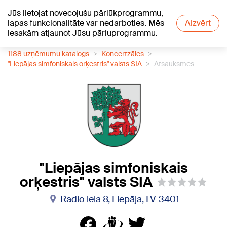
Jūs lietojat novecojušu pārlūkprogrammu,
+19
°C
lapas funkcionalitāte var nedarboties. Mēs
Aizvērt
iesakām atjaunot Jūsu pārluprogrammu.
1188 uzņēmumu katalogs
Koncertzāles
"Liepājas simfoniskais orķestris" valsts SIA
Atsauksmes
"Liepājas simfoniskais
orķestris" valsts SIA
Radio iela 8, Liepāja, LV-3401