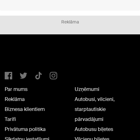
Reklāma
Par mums
Uzņēmumi
Reklāma
Autobusi, vilcieni,
Biznesa klientiem
starptautiskie
Tarifi
pārvadājumi
Privātuma politika
Autobusu biļetes
Sīkdatņu iestatījumi
Vilcienu biļetes