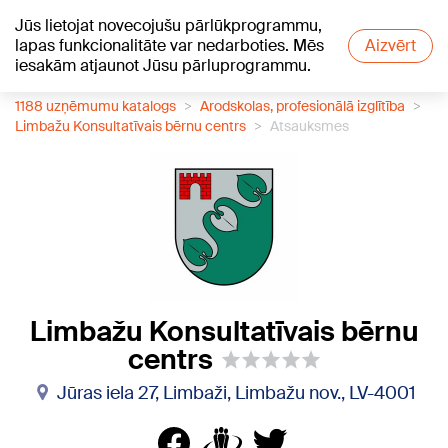
Jūs lietojat novecojušu pārlūkprogrammu,
+24
°C
lapas funkcionalitāte var nedarboties. Mēs
Aizvērt
iesakām atjaunot Jūsu pārluprogrammu.
1188 uzņēmumu katalogs
Arodskolas, profesionālā izglītība
Limbažu Konsultatīvais bērnu centrs
Atsauksmes
Limbažu Konsultatīvais bērnu
centrs
Jūras iela 27, Limbaži, Limbažu nov., LV-4001