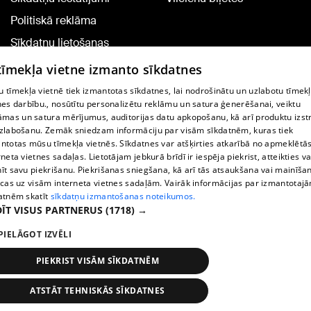
Politiskā reklāma
Sīkdatņu lietošanas
noteikumi
 tīmekļa vietne izmanto sīkdatnes
Komentāru pievienošana
 tīmekļa vietnē tiek izmantotas sīkdatnes, lai nodrošinātu un uzlabotu tīmek
nes darbību., nosūtītu personalizētu reklāmu un satura ģenerēšanai, veiktu
āmas un satura mērījumus, auditorijas datu apkopošanu, kā arī produktu izst
TV programma
zlabošanu. Zemāk sniedzam informāciju par visām sīkdatnēm, kuras tiek
Līguma noteikumi
ntotas mūsu tīmekļa vietnēs. Sīkdatnes var atšķirties atkarībā no apmeklētā
rneta vietnes sadaļas. Lietotājam jebkurā brīdī ir iespēja piekrist, atteikties va
360 Ziņu kontakti
īt savu piekrišanu. Piekrišanas sniegšana, kā arī tās atsaukšana vai mainīša
ecas uz visām interneta vietnes sadaļām. Vairāk informācijas par izmantotaj
Helio Media
atnēm skatīt
sīkdatņu izmantošanas noteikumos.
ĪT VISUS PARTNERUS
(1718) →
Portāla palīdzības dienests: e-pasts -
info@1188.lv
PIELĀGOT IZVĒLI
Copyright © 2004-2026 SIA HELIO MEDIA.
All rights reserved.
PIEKRIST VISĀM SĪKDATNĒM
ATSTĀT TEHNISKĀS SĪKDATNES
Ziņas
Meklēt
1188 play
Satiksme
Vairāk