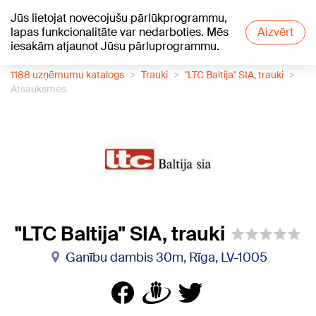
Jūs lietojat novecojušu pārlūkprogrammu,
+19
°C
lapas funkcionalitāte var nedarboties. Mēs
Aizvērt
iesakām atjaunot Jūsu pārluprogrammu.
1188 uzņēmumu katalogs
Trauki
"LTC Baltija" SIA, trauki
Atsauksmes
"LTC Baltija" SIA, trauki
Ganību dambis 30m, Rīga, LV-1005