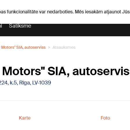
Laika ziņas
Horoskopi
pas funkcionalitāte var nedarboties. Mēs iesakām atjaunot J
i
Satiksme
 Motors" SIA, autoserviss
Atsauksmes
 Motors" SIA, autoservis
224, k.5, Rīga, LV-1039
Karte
Foto