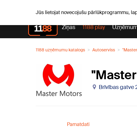
C, 06.08.2026.
+21
°C
Alfrēds, Fredis, Madars
Jūs lietojat novecojušu pārlūkprogrammu, la
Ziņas
1188 play
Uzņēmum
1188 uzņēmumu katalogs
Autoserviss
"Master
"Master
Brīvības gatve 
Pamatdati