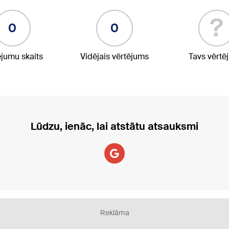
?
0
0
ējumu skaits
Vidējais vērtējums
Tavs vērtē
Lūdzu, ienāc, lai atstātu atsauksmi
Reklāma