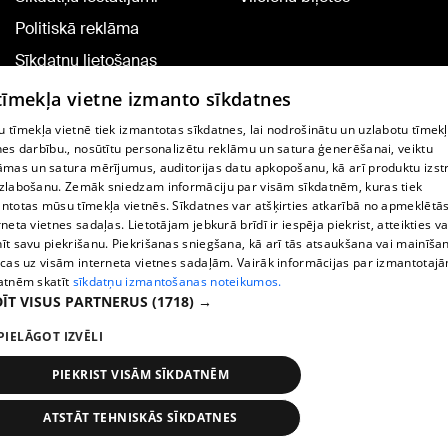
Politiskā reklāma
Sīkdatņu lietošanas
noteikumi
 tīmekļa vietne izmanto sīkdatnes
Komentāru pievienošana
 tīmekļa vietnē tiek izmantotas sīkdatnes, lai nodrošinātu un uzlabotu tīmek
nes darbību., nosūtītu personalizētu reklāmu un satura ģenerēšanai, veiktu
āmas un satura mērījumus, auditorijas datu apkopošanu, kā arī produktu izst
TV programma
zlabošanu. Zemāk sniedzam informāciju par visām sīkdatnēm, kuras tiek
Līguma noteikumi
ntotas mūsu tīmekļa vietnēs. Sīkdatnes var atšķirties atkarībā no apmeklētā
rneta vietnes sadaļas. Lietotājam jebkurā brīdī ir iespēja piekrist, atteikties va
360 Ziņu kontakti
īt savu piekrišanu. Piekrišanas sniegšana, kā arī tās atsaukšana vai mainīša
ecas uz visām interneta vietnes sadaļām. Vairāk informācijas par izmantotaj
Helio Media
atnēm skatīt
sīkdatņu izmantošanas noteikumos.
ĪT VISUS PARTNERUS
(1718) →
Portāla palīdzības dienests: e-pasts -
info@1188.lv
PIELĀGOT IZVĒLI
Copyright © 2004-2026 SIA HELIO MEDIA.
All rights reserved.
PIEKRIST VISĀM SĪKDATNĒM
ATSTĀT TEHNISKĀS SĪKDATNES
Ziņas
Meklēt
1188 play
Satiksme
Vairāk