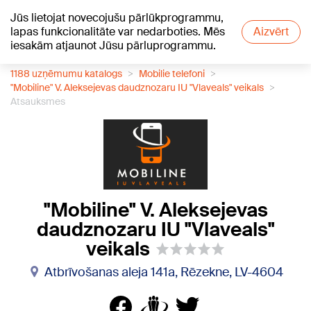
Jūs lietojat novecojušu pārlūkprogrammu,
+17
°C
lapas funkcionalitāte var nedarboties. Mēs
Aizvērt
iesakām atjaunot Jūsu pārluprogrammu.
1188 uzņēmumu katalogs
Mobilie telefoni
"Mobiline" V. Aleksejevas daudznozaru IU "Vlaveals" veikals
Atsauksmes
"Mobiline" V. Aleksejevas
daudznozaru IU "Vlaveals"
veikals
Atbrīvošanas aleja 141a, Rēzekne, LV-4604