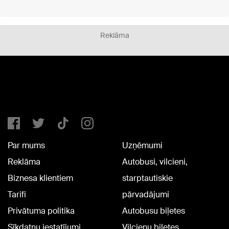
Reklāma
Par mums
Uzņēmumi
Reklāma
Autobusi, vilcieni,
Biznesa klientiem
starptautiskie
Tarifi
pārvadājumi
Privātuma politika
Autobusu biļetes
Sīkdatņu iestatījumi
Vilcienu biļetes