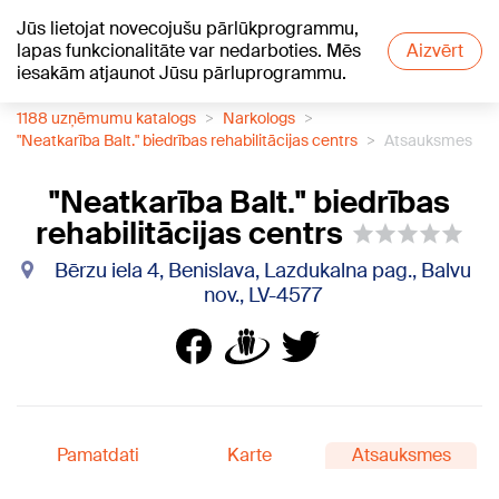
Jūs lietojat novecojušu pārlūkprogrammu,
+21
°C
lapas funkcionalitāte var nedarboties. Mēs
Aizvērt
iesakām atjaunot Jūsu pārluprogrammu.
1188 uzņēmumu katalogs
Narkologs
"Neatkarība Balt." biedrības rehabilitācijas centrs
Atsauksmes
"Neatkarība Balt." biedrības
rehabilitācijas centrs
Bērzu iela 4, Benislava, Lazdukalna pag., Balvu
nov., LV-4577
Pamatdati
Karte
Atsauksmes