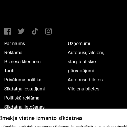
Par mums
Uzņēmumi
Reklāma
Autobusi, vilcieni,
Biznesa klientiem
starptautiskie
Tarifi
pārvadājumi
Privātuma politika
Autobusu biļetes
Sīkdatņu iestatījumi
Vilcienu biļetes
Politiskā reklāma
Sīkdatņu lietošanas
noteikumi
 tīmekļa vietne izmanto sīkdatnes
Komentāru pievienošana
 tīmekļa vietnē tiek izmantotas sīkdatnes, lai nodrošinātu un uzlabotu tīmek