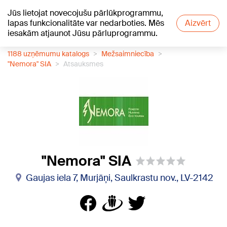
Jūs lietojat novecojušu pārlūkprogrammu,
+18
°C
lapas funkcionalitāte var nedarboties. Mēs
Aizvērt
iesakām atjaunot Jūsu pārluprogrammu.
1188 uzņēmumu katalogs
Mežsaimniecība
"Nemora" SIA
Atsauksmes
"Nemora" SIA
Gaujas iela 7, Murjāņi, Saulkrastu nov., LV-2142