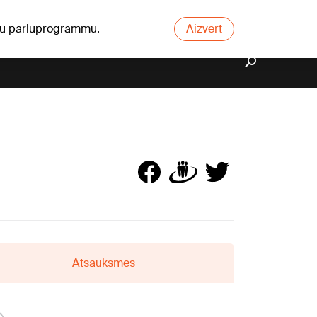
ūsu pārluprogrammu.
Aizvērt
Atsauksmes