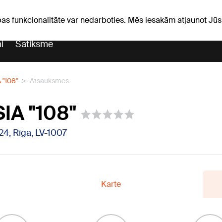
Laika ziņas
Horoskopi
avs
pas funkcionalitāte var nedarboties. Mēs iesakām atjaunot J
i
Satiksme
 "108"
Atsauksmes
SIA "108"
 24, Rīga, LV-1007
Karte