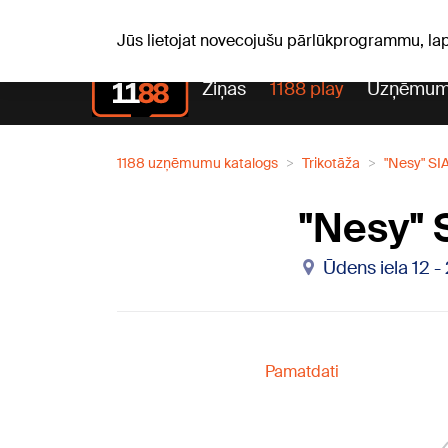
S, 08.08.2026.
+16
°C
Mudīte, Vladislava, Vladisl
Jūs lietojat novecojušu pārlūkprogrammu, la
Ziņas
1188 play
Uzņēmum
1188 uzņēmumu katalogs
Trikotāža
"Nesy" SIA
"Nesy" 
Ūdens iela 12 -
Pamatdati