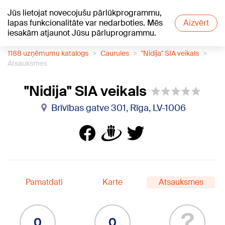
Jūs lietojat novecojušu pārlūkprogrammu,
+21
°C
lapas funkcionalitāte var nedarboties. Mēs
Aizvērt
iesakām atjaunot Jūsu pārluprogrammu.
1188 uzņēmumu katalogs
Caurules
"Nidija" SIA veikals
Atsauksmes
"Nidija" SIA veikals
Brīvības gatve 301, Rīga, LV-1006
Pamatdati
Karte
Atsauksmes
?
0
0