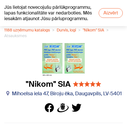
Jūs lietojat novecojušu pārlūkprogrammu,
+18
°C
lapas funkcionalitāte var nedarboties. Mēs
Aizvērt
iesakām atjaunot Jūsu pārluprogrammu.
1188 uzņēmumu katalogs
Durvis, logi
"Nikom" SIA
Atsauksmes
"Nikom" SIA
Mihoelsa iela 47, Biroju ēka, Daugavpils, LV-5401