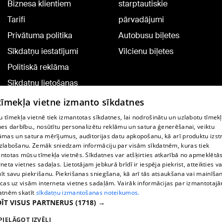
Biznesa klientiem
starptautiskie
Tarifi
pārvadājumi
Privātuma politika
Autobusu biļetes
Sīkdatņu iestatījumi
Vilcienu biļetes
Politiskā reklāma
Sīkdatņu lietošanas
noteikumi
 tīmekļa vietne izmanto sīkdatnes
Komentāru pievienošana
 tīmekļa vietnē tiek izmantotas sīkdatnes, lai nodrošinātu un uzlabotu tīmek
nes darbību., nosūtītu personalizētu reklāmu un satura ģenerēšanai, veiktu
āmas un satura mērījumus, auditorijas datu apkopošanu, kā arī produktu izst
TV programma
zlabošanu. Zemāk sniedzam informāciju par visām sīkdatnēm, kuras tiek
Līguma noteikumi
ntotas mūsu tīmekļa vietnēs. Sīkdatnes var atšķirties atkarībā no apmeklētā
rneta vietnes sadaļas. Lietotājam jebkurā brīdī ir iespēja piekrist, atteikties va
360 Ziņu kontakti
īt savu piekrišanu. Piekrišanas sniegšana, kā arī tās atsaukšana vai mainīša
ecas uz visām interneta vietnes sadaļām. Vairāk informācijas par izmantotaj
Helio Media
atnēm skatīt
sīkdatņu izmantošanas noteikumos.
ĪT VISUS PARTNERUS
(1718) →
Portāla palīdzības dienests: e-pasts -
info@1188.lv
PIELĀGOT IZVĒLI